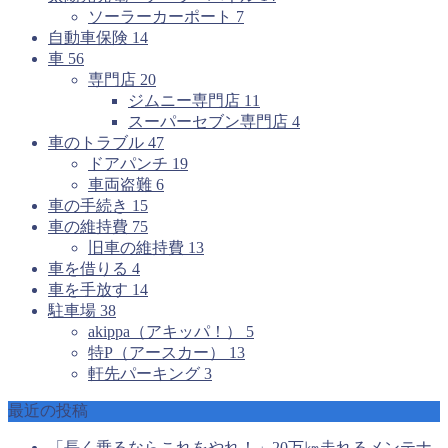
ソーラーカーポート
7
自動車保険
14
車
56
専門店
20
ジムニー専門店
11
スーパーセブン専門店
4
車のトラブル
47
ドアパンチ
19
車両盗難
6
車の手続き
15
車の維持費
75
旧車の維持費
13
車を借りる
4
車を手放す
14
駐車場
38
akippa（アキッパ！）
5
特P（アースカー）
13
軒先パーキング
3
最近の投稿
「長く乗るならこれをやれ！」20万㎞走れるメンテナ