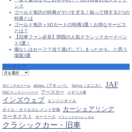
ンス
ゴールド免許の特典がヤバすぎる！知って得する5つの
特典とは
ゴールド免許＋SDカードの特典3選！お得なサービス
とは？
【旧車ファン必見】関西の人気クラシックカーイベン
ト5選！
傷なしはセーフ？当て逃げしてしまったかも、と思う
場面3選
アーカイブ
ア
ー
JAF
カ
akippa（アキッパ）
Anyca（エニカ）
10インチホイール
イ
アースカー
PMCマンスリーパーク
イギリス車
ブ
インズウェブ
エンジンオイル
カーシェアリング
オイル・オイルエレメント交換
カーネクスト
カーリース
クラシックカーレンタル
クラシックカー・旧車