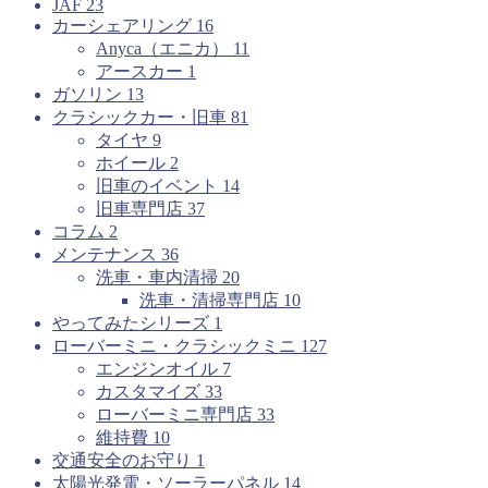
JAF
23
カーシェアリング
16
Anyca（エニカ）
11
アースカー
1
ガソリン
13
クラシックカー・旧車
81
タイヤ
9
ホイール
2
旧車のイベント
14
旧車専門店
37
コラム
2
メンテナンス
36
洗車・車内清掃
20
洗車・清掃専門店
10
やってみたシリーズ
1
ローバーミニ・クラシックミニ
127
エンジンオイル
7
カスタマイズ
33
ローバーミニ専門店
33
維持費
10
交通安全のお守り
1
太陽光発電・ソーラーパネル
14