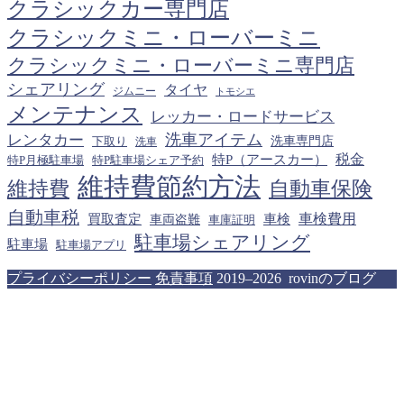
クラシックカー専門店
クラシックミニ・ローバーミニ
クラシックミニ・ローバーミニ専門店
シェアリング
タイヤ
ジムニー
トモシエ
メンテナンス
レッカー・ロードサービス
洗車アイテム
レンタカー
下取り
洗車専門店
洗車
税金
特P（アースカー）
特P月極駐車場
特P駐車場シェア予約
維持費節約方法
維持費
自動車保険
自動車税
車検費用
買取査定
車検
車両盗難
車庫証明
駐車場シェアリング
駐車場
駐車場アプリ
プライバシーポリシー
免責事項
2019–2026 rovinのブログ