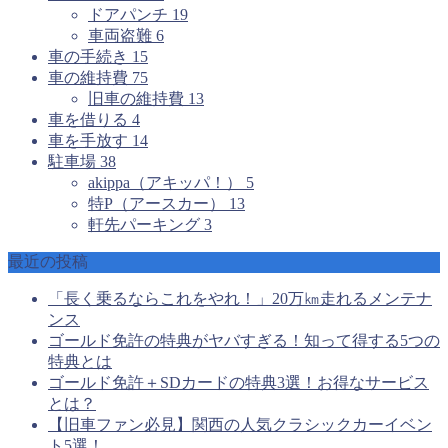
ドアパンチ
19
車両盗難
6
車の手続き
15
車の維持費
75
旧車の維持費
13
車を借りる
4
車を手放す
14
駐車場
38
akippa（アキッパ！）
5
特P（アースカー）
13
軒先パーキング
3
最近の投稿
「長く乗るならこれをやれ！」20万㎞走れるメンテナ
ンス
ゴールド免許の特典がヤバすぎる！知って得する5つの
特典とは
ゴールド免許＋SDカードの特典3選！お得なサービス
とは？
【旧車ファン必見】関西の人気クラシックカーイベン
ト5選！