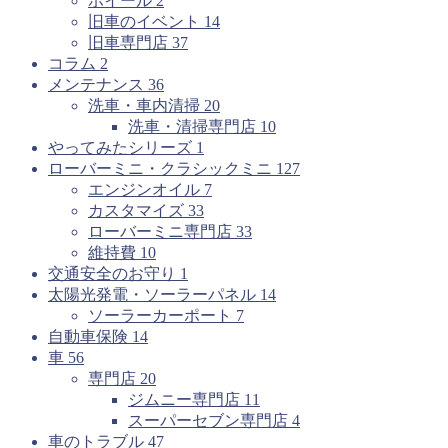
ホイール
2
旧車のイベント
14
旧車専門店
37
コラム
2
メンテナンス
36
洗車・車内清掃
20
洗車・清掃専門店
10
やってみたシリーズ
1
ローバーミニ・クラシックミニ
127
エンジンオイル
7
カスタマイズ
33
ローバーミニ専門店
33
維持費
10
交通安全のお守り
1
太陽光発電・ソーラーパネル
14
ソーラーカーポート
7
自動車保険
14
車
56
専門店
20
ジムニー専門店
11
スーパーセブン専門店
4
車のトラブル
47