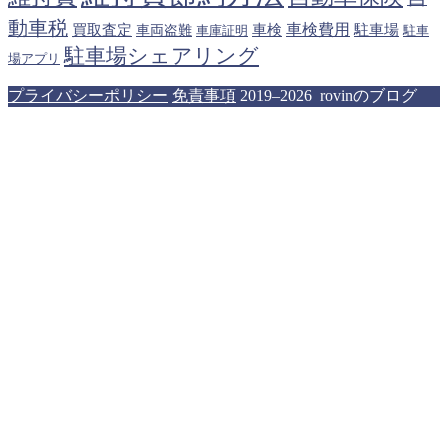
動車税
車検費用
買取査定
車検
駐車場
車両盗難
駐車
車庫証明
駐車場シェアリング
場アプリ
プライバシーポリシー
免責事項
2019–2026 rovinのブログ