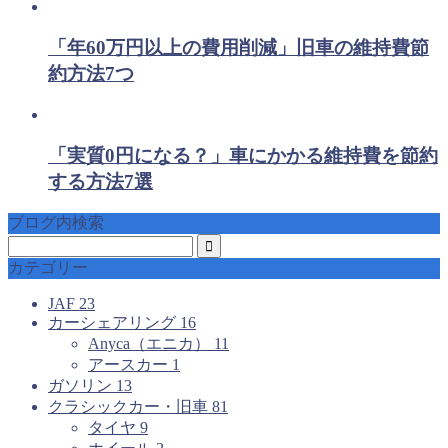
「年60万円以上の費用削減」旧車の維持費節
約方法7つ
「実質0円になる？」車にかかる維持費を節約
する方法7選
ブログ内検索
カテゴリー
JAF
23
カーシェアリング
16
Anyca（エニカ）
11
アースカー
1
ガソリン
13
クラシックカー・旧車
81
タイヤ
9