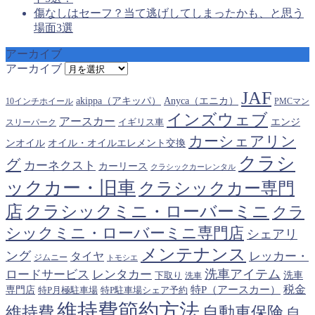
傷なしはセーフ？当て逃げしてしまったかも、と思う
場面3選
アーカイブ
アーカイブ
JAF
akippa（アキッパ）
Anyca（エニカ）
10インチホイール
PMCマン
インズウェブ
アースカー
エンジ
スリーパーク
イギリス車
カーシェアリン
オイル・オイルエレメント交換
ンオイル
クラシ
グ
カーネクスト
カーリース
クラシックカーレンタル
ックカー・旧車
クラシックカー専門
クラシックミニ・ローバーミニ
店
クラ
シックミニ・ローバーミニ専門店
シェアリ
メンテナンス
ング
タイヤ
レッカー・
ジムニー
トモシエ
洗車アイテム
ロードサービス
レンタカー
下取り
洗車
洗車
税金
特P（アースカー）
専門店
特P月極駐車場
特P駐車場シェア予約
維持費節約方法
維持費
自動車保険
自