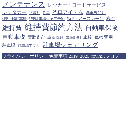
メンテナンス
レッカー・ロードサービス
洗車アイテム
レンタカー
下取り
洗車専門店
洗車
税金
特P（アースカー）
特P月極駐車場
特P駐車場シェア予約
維持費節約方法
維持費
自動車保険
自動車税
車検費用
買取査定
車検
車両盗難
車庫証明
駐車場シェアリング
駐車場
駐車場アプリ
プライバシーポリシー
免責事項
2019–2026 rovinのブログ