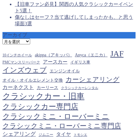
【旧車ファン必見】関西の人気クラシックカーイベン
ト5選！
傷なしはセーフ？当て逃げしてしまったかも、と思う
場面3選
アーカイブ
ア
ー
JAF
カ
akippa（アキッパ）
Anyca（エニカ）
10インチホイール
イ
アースカー
PMCマンスリーパーク
イギリス車
ブ
インズウェブ
エンジンオイル
カーシェアリング
オイル・オイルエレメント交換
カーネクスト
カーリース
クラシックカーレンタル
クラシックカー・旧車
クラシックカー専門店
クラシックミニ・ローバーミニ
クラシックミニ・ローバーミニ専門店
シェアリング
タイヤ
ジムニー
トモシエ