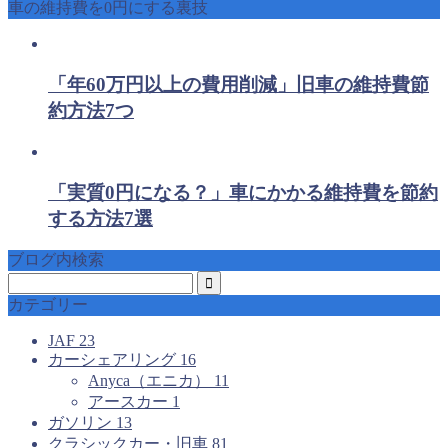
車の維持費を0円にする裏技
「年60万円以上の費用削減」旧車の維持費節
約方法7つ
「実質0円になる？」車にかかる維持費を節約
する方法7選
ブログ内検索
カテゴリー
JAF
23
カーシェアリング
16
Anyca（エニカ）
11
アースカー
1
ガソリン
13
クラシックカー・旧車
81