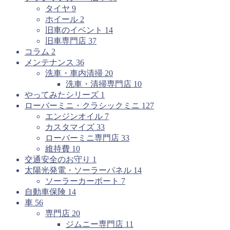
タイヤ
9
ホイール
2
旧車のイベント
14
旧車専門店
37
コラム
2
メンテナンス
36
洗車・車内清掃
20
洗車・清掃専門店
10
やってみたシリーズ
1
ローバーミニ・クラシックミニ
127
エンジンオイル
7
カスタマイズ
33
ローバーミニ専門店
33
維持費
10
交通安全のお守り
1
太陽光発電・ソーラーパネル
14
ソーラーカーポート
7
自動車保険
14
車
56
専門店
20
ジムニー専門店
11