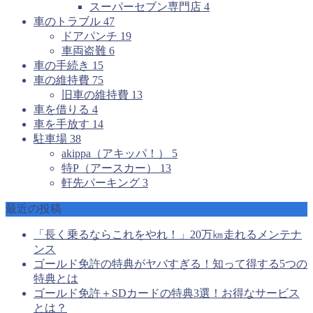
スーパーセブン専門店
4
車のトラブル
47
ドアパンチ
19
車両盗難
6
車の手続き
15
車の維持費
75
旧車の維持費
13
車を借りる
4
車を手放す
14
駐車場
38
akippa（アキッパ！）
5
特P（アースカー）
13
軒先パーキング
3
最近の投稿
「長く乗るならこれをやれ！」20万㎞走れるメンテナ
ンス
ゴールド免許の特典がヤバすぎる！知って得する5つの
特典とは
ゴールド免許＋SDカードの特典3選！お得なサービス
とは？