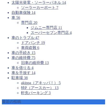
太陽光発電・ソーラーパネル
14
ソーラーカーポート
7
自動車保険
14
車
56
専門店
20
ジムニー専門店
11
スーパーセブン専門店
4
車のトラブル
47
ドアパンチ
19
車両盗難
6
車の手続き
15
車の維持費
75
旧車の維持費
13
車を借りる
4
車を手放す
14
駐車場
38
akippa（アキッパ！）
5
特P（アースカー）
13
軒先パーキング
3
最近の投稿