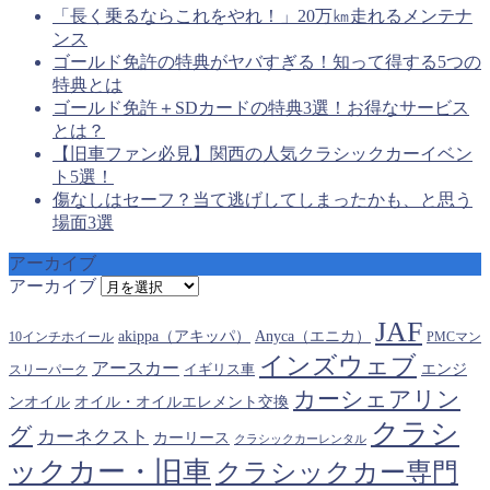
「長く乗るならこれをやれ！」20万㎞走れるメンテナ
ンス
ゴールド免許の特典がヤバすぎる！知って得する5つの
特典とは
ゴールド免許＋SDカードの特典3選！お得なサービス
とは？
【旧車ファン必見】関西の人気クラシックカーイベン
ト5選！
傷なしはセーフ？当て逃げしてしまったかも、と思う
場面3選
アーカイブ
アーカイブ
JAF
akippa（アキッパ）
Anyca（エニカ）
10インチホイール
PMCマン
インズウェブ
アースカー
エンジ
スリーパーク
イギリス車
カーシェアリン
オイル・オイルエレメント交換
ンオイル
クラシ
グ
カーネクスト
カーリース
クラシックカーレンタル
ックカー・旧車
クラシックカー専門