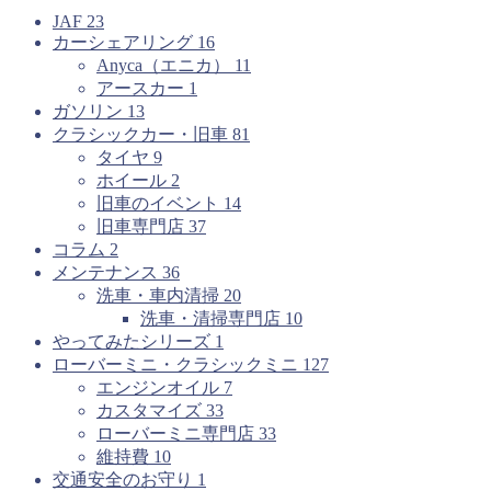
JAF
23
カーシェアリング
16
Anyca（エニカ）
11
アースカー
1
ガソリン
13
クラシックカー・旧車
81
タイヤ
9
ホイール
2
旧車のイベント
14
旧車専門店
37
コラム
2
メンテナンス
36
洗車・車内清掃
20
洗車・清掃専門店
10
やってみたシリーズ
1
ローバーミニ・クラシックミニ
127
エンジンオイル
7
カスタマイズ
33
ローバーミニ専門店
33
維持費
10
交通安全のお守り
1