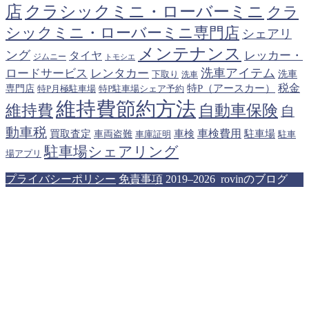
クラシックミニ・ローバーミニ
店
クラ
シックミニ・ローバーミニ専門店
シェアリ
メンテナンス
ング
タイヤ
レッカー・
ジムニー
トモシエ
洗車アイテム
ロードサービス
レンタカー
下取り
洗車
洗車
税金
特P（アースカー）
専門店
特P月極駐車場
特P駐車場シェア予約
維持費節約方法
維持費
自動車保険
自
動車税
車検費用
買取査定
車検
駐車場
車両盗難
駐車
車庫証明
駐車場シェアリング
場アプリ
プライバシーポリシー
免責事項
2019–2026 rovinのブログ