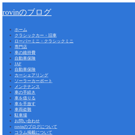
rovinのブログ
ホーム
クラシックカー・旧車
ローバーミニ・クラシックミニ
専門店
車の維持費
自動車保険
JAF
自動車保険
カーシェアリング
ソーラーカーポート
メンテナンス
車の手続き
車を借りる
車を手放す
車両盗難
駐車場
お問い合わせ
rovinのブログについて
コラム掲載について