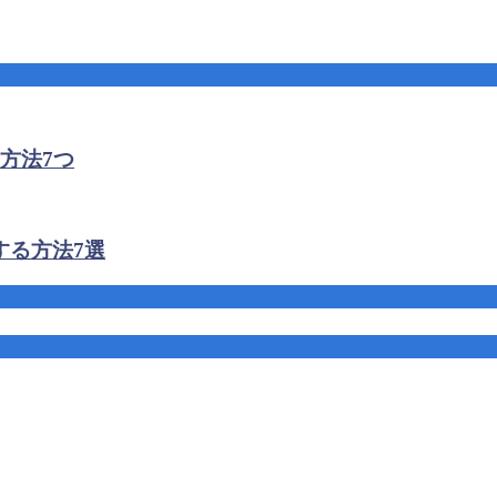
方法7つ
する方法7選