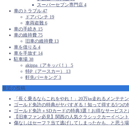
スーパーセブン専門店
4
車のトラブル
47
ドアパンチ
19
車両盗難
6
車の手続き
15
車の維持費
75
旧車の維持費
13
車を借りる
4
車を手放す
14
駐車場
38
akippa（アキッパ！）
5
特P（アースカー）
13
軒先パーキング
3
最近の投稿
「長く乗るならこれをやれ！」20万㎞走れるメンテナ
ゴールド免許の特典がヤバすぎる！知って得する5つの
ゴールド免許＋SDカードの特典3選！お得なサービスと
【旧車ファン必見】関西の人気クラシックカーイベント
傷なしはセーフ？当て逃げしてしまったかも、と思う場