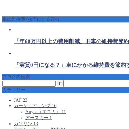
車の維持費を0円にする裏技
「年60万円以上の費用削減」旧車の維持費節約
「実質0円になる？」車にかかる維持費を節約
ブログ内検索
カテゴリー
JAF
23
カーシェアリング
16
Anyca（エニカ）
11
アースカー
1
ガソリン
13