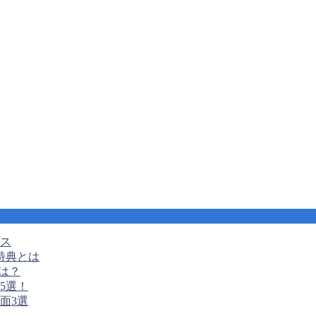
ンス
特典とは
は？
5選！
面3選