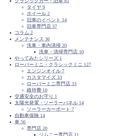
クラシックカー・旧車
81
タイヤ
9
ホイール
2
旧車のイベント
14
旧車専門店
37
コラム
2
メンテナンス
36
洗車・車内清掃
20
洗車・清掃専門店
10
やってみたシリーズ
1
ローバーミニ・クラシックミニ
127
エンジンオイル
7
カスタマイズ
33
ローバーミニ専門店
33
維持費
10
交通安全のお守り
1
太陽光発電・ソーラーパネル
14
ソーラーカーポート
7
自動車保険
14
車
56
専門店
20
ジムニー専門店
11