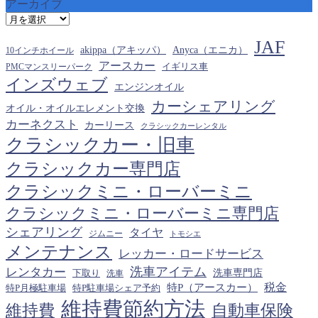
アーカイブ
ア
ー
JAF
カ
akippa（アキッパ）
Anyca（エニカ）
10インチホイール
イ
アースカー
PMCマンスリーパーク
イギリス車
ブ
インズウェブ
エンジンオイル
カーシェアリング
オイル・オイルエレメント交換
カーネクスト
カーリース
クラシックカーレンタル
クラシックカー・旧車
クラシックカー専門店
クラシックミニ・ローバーミニ
クラシックミニ・ローバーミニ専門店
シェアリング
タイヤ
ジムニー
トモシエ
メンテナンス
レッカー・ロードサービス
洗車アイテム
レンタカー
下取り
洗車専門店
洗車
税金
特P（アースカー）
特P月極駐車場
特P駐車場シェア予約
維持費節約方法
維持費
自動車保険