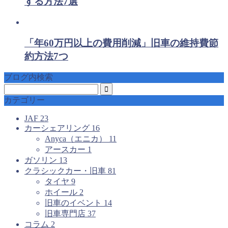
する方法7選
「年60万円以上の費用削減」旧車の維持費節
約方法7つ
ブログ内検索
カテゴリー
JAF
23
カーシェアリング
16
Anyca（エニカ）
11
アースカー
1
ガソリン
13
クラシックカー・旧車
81
タイヤ
9
ホイール
2
旧車のイベント
14
旧車専門店
37
コラム
2