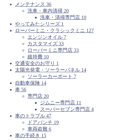
メンテナンス
36
洗車・車内清掃
20
洗車・清掃専門店
10
やってみたシリーズ
1
ローバーミニ・クラシックミニ
127
エンジンオイル
7
カスタマイズ
33
ローバーミニ専門店
33
維持費
10
交通安全のお守り
1
太陽光発電・ソーラーパネル
14
ソーラーカーポート
7
自動車保険
14
車
56
専門店
20
ジムニー専門店
11
スーパーセブン専門店
4
車のトラブル
47
ドアパンチ
19
車両盗難
6
車の手続き
15