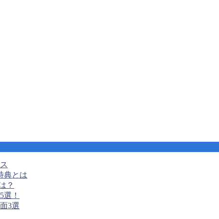
ンス
特典とは
は？
5選！
面3選