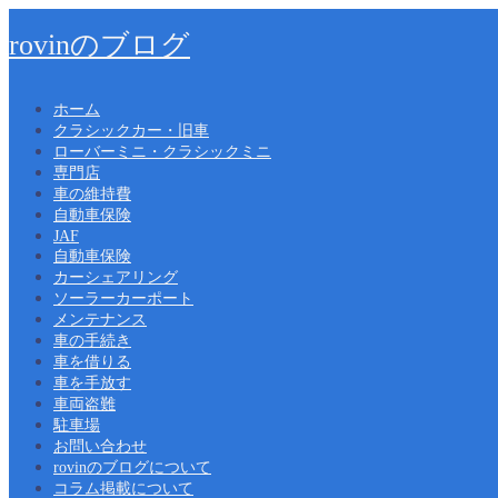
rovinのブログ
ホーム
クラシックカー・旧車
ローバーミニ・クラシックミニ
専門店
車の維持費
自動車保険
JAF
自動車保険
カーシェアリング
ソーラーカーポート
メンテナンス
車の手続き
車を借りる
車を手放す
車両盗難
駐車場
お問い合わせ
rovinのブログについて
コラム掲載について