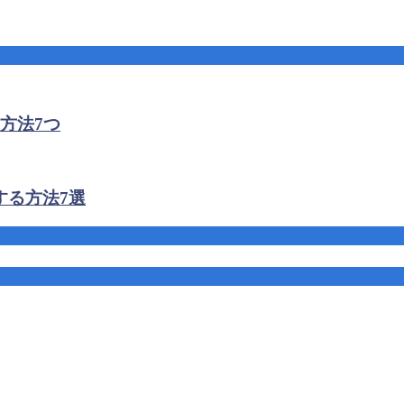
方法7つ
する方法7選