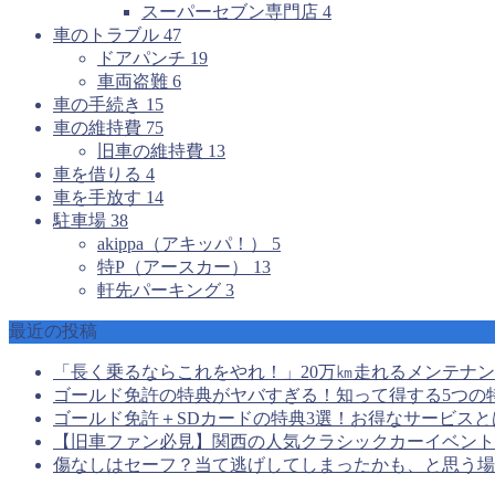
スーパーセブン専門店
4
車のトラブル
47
ドアパンチ
19
車両盗難
6
車の手続き
15
車の維持費
75
旧車の維持費
13
車を借りる
4
車を手放す
14
駐車場
38
akippa（アキッパ！）
5
特P（アースカー）
13
軒先パーキング
3
最近の投稿
「長く乗るならこれをやれ！」20万㎞走れるメンテナ
ゴールド免許の特典がヤバすぎる！知って得する5つの
ゴールド免許＋SDカードの特典3選！お得なサービスと
【旧車ファン必見】関西の人気クラシックカーイベント
傷なしはセーフ？当て逃げしてしまったかも、と思う場