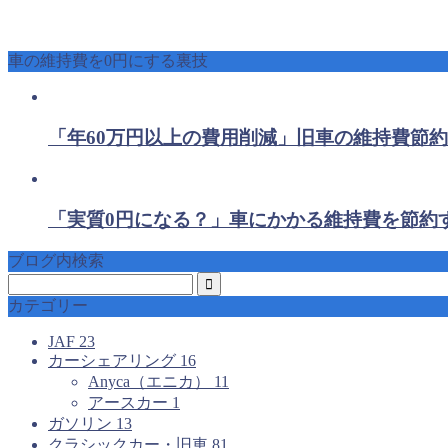
車の維持費を0円にする裏技
「年60万円以上の費用削減」旧車の維持費節約
「実質0円になる？」車にかかる維持費を節約
ブログ内検索
カテゴリー
JAF
23
カーシェアリング
16
Anyca（エニカ）
11
アースカー
1
ガソリン
13
クラシックカー・旧車
81