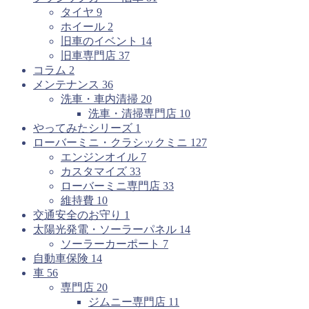
タイヤ
9
ホイール
2
旧車のイベント
14
旧車専門店
37
コラム
2
メンテナンス
36
洗車・車内清掃
20
洗車・清掃専門店
10
やってみたシリーズ
1
ローバーミニ・クラシックミニ
127
エンジンオイル
7
カスタマイズ
33
ローバーミニ専門店
33
維持費
10
交通安全のお守り
1
太陽光発電・ソーラーパネル
14
ソーラーカーポート
7
自動車保険
14
車
56
専門店
20
ジムニー専門店
11