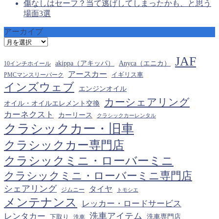
傷なしはセーフ？当て逃げしてしまったかも、と思う
場面3選
アーカイブ
ア
ー
JAF
カ
akippa（アキッパ）
Anyca（エニカ）
10インチホイール
イ
アースカー
PMCマンスリーパーク
イギリス車
ブ
インズウェブ
エンジンオイル
カーシェアリング
オイル・オイルエレメント交換
カーネクスト
カーリース
クラシックカーレンタル
クラシックカー・旧車
クラシックカー専門店
クラシックミニ・ローバーミニ
クラシックミニ・ローバーミニ専門店
シェアリング
タイヤ
ジムニー
トモシエ
メンテナンス
レッカー・ロードサービス
洗車アイテム
レンタカー
下取り
洗車専門店
洗車