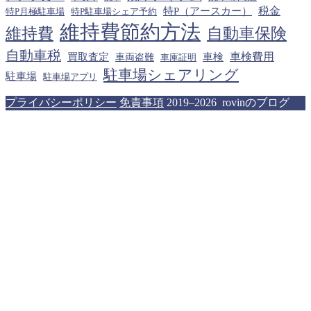
税金
特P（アースカー）
特P月極駐車場
特P駐車場シェア予約
維持費節約方法
維持費
自動車保険
自動車税
車検費用
買取査定
車検
車両盗難
車庫証明
駐車場シェアリング
駐車場
駐車場アプリ
プライバシーポリシー
免責事項
2019–2026 rovinのブログ