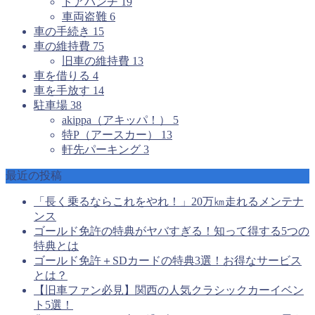
ドアパンチ
19
車両盗難
6
車の手続き
15
車の維持費
75
旧車の維持費
13
車を借りる
4
車を手放す
14
駐車場
38
akippa（アキッパ！）
5
特P（アースカー）
13
軒先パーキング
3
最近の投稿
「長く乗るならこれをやれ！」20万㎞走れるメンテナ
ンス
ゴールド免許の特典がヤバすぎる！知って得する5つの
特典とは
ゴールド免許＋SDカードの特典3選！お得なサービス
とは？
【旧車ファン必見】関西の人気クラシックカーイベン
ト5選！