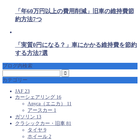
「年60万円以上の費用削減」旧車の維持費節
約方法7つ
「実質0円になる？」車にかかる維持費を節約
する方法7選
ブログ内検索
カテゴリー
JAF
23
カーシェアリング
16
Anyca（エニカ）
11
アースカー
1
ガソリン
13
クラシックカー・旧車
81
タイヤ
9
ホイール
2