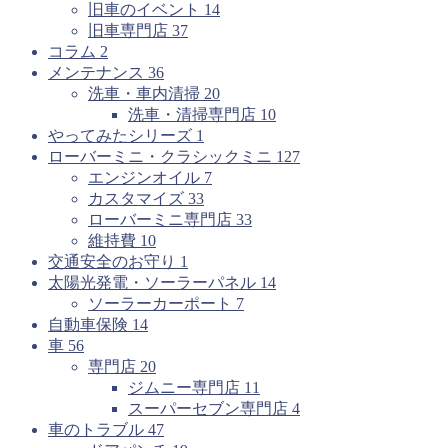
旧車のイベント
14
旧車専門店
37
コラム
2
メンテナンス
36
洗車・車内清掃
20
洗車・清掃専門店
10
やってみたシリーズ
1
ローバーミニ・クラシックミニ
127
エンジンオイル
7
カスタマイズ
33
ローバーミニ専門店
33
維持費
10
交通安全のお守り
1
太陽光発電・ソーラーパネル
14
ソーラーカーポート
7
自動車保険
14
車
56
専門店
20
ジムニー専門店
11
スーパーセブン専門店
4
車のトラブル
47