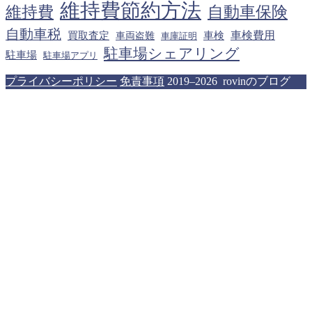
維持費節約方法
維持費
自動車保険
自動車税
車検費用
買取査定
車検
車両盗難
車庫証明
駐車場シェアリング
駐車場
駐車場アプリ
プライバシーポリシー
免責事項
2019–2026 rovinのブログ