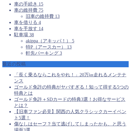
車の手続き
15
車の維持費
75
旧車の維持費
13
車を借りる
4
車を手放す
14
駐車場
38
akippa（アキッパ！）
5
特P（アースカー）
13
軒先パーキング
3
最近の投稿
「長く乗るならこれをやれ！」20万㎞走れるメンテナ
ンス
ゴールド免許の特典がヤバすぎる！知って得する5つの
特典とは
ゴールド免許＋SDカードの特典3選！お得なサービス
とは？
【旧車ファン必見】関西の人気クラシックカーイベン
ト5選！
傷なしはセーフ？当て逃げしてしまったかも、と思う
場面3選