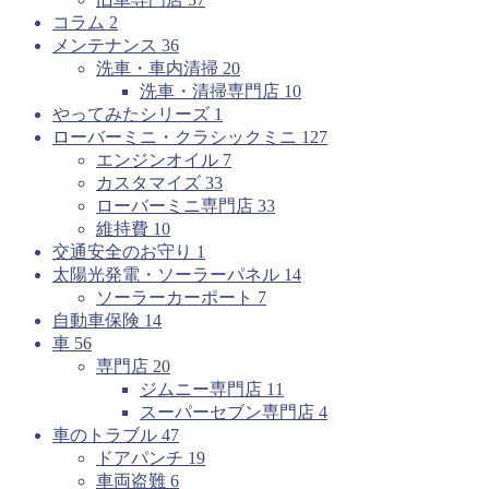
コラム
2
メンテナンス
36
洗車・車内清掃
20
洗車・清掃専門店
10
やってみたシリーズ
1
ローバーミニ・クラシックミニ
127
エンジンオイル
7
カスタマイズ
33
ローバーミニ専門店
33
維持費
10
交通安全のお守り
1
太陽光発電・ソーラーパネル
14
ソーラーカーポート
7
自動車保険
14
車
56
専門店
20
ジムニー専門店
11
スーパーセブン専門店
4
車のトラブル
47
ドアパンチ
19
車両盗難
6