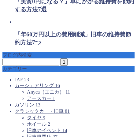
「実質0円になる？」車にかかる維持費を節約
する方法7選
「年60万円以上の費用削減」旧車の維持費節
約方法7つ
ブログ内検索
カテゴリー
JAF
23
カーシェアリング
16
Anyca（エニカ）
11
アースカー
1
ガソリン
13
クラシックカー・旧車
81
タイヤ
9
ホイール
2
旧車のイベント
14
旧車専門店
37