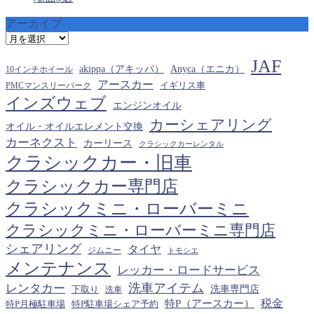
アーカイブ
ア
ー
JAF
カ
akippa（アキッパ）
Anyca（エニカ）
10インチホイール
イ
アースカー
PMCマンスリーパーク
イギリス車
ブ
インズウェブ
エンジンオイル
カーシェアリング
オイル・オイルエレメント交換
カーネクスト
カーリース
クラシックカーレンタル
クラシックカー・旧車
クラシックカー専門店
クラシックミニ・ローバーミニ
クラシックミニ・ローバーミニ専門店
シェアリング
タイヤ
ジムニー
トモシエ
メンテナンス
レッカー・ロードサービス
洗車アイテム
レンタカー
下取り
洗車専門店
洗車
税金
特P（アースカー）
特P月極駐車場
特P駐車場シェア予約