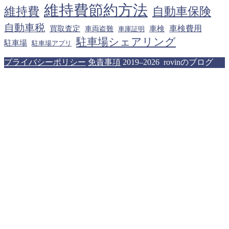
維持費節約方法
維持費
自動車保険
自動車税
車検費用
買取査定
車検
車両盗難
車庫証明
駐車場シェアリング
駐車場
駐車場アプリ
プライバシーポリシー
免責事項
2019–2026 rovinのブログ