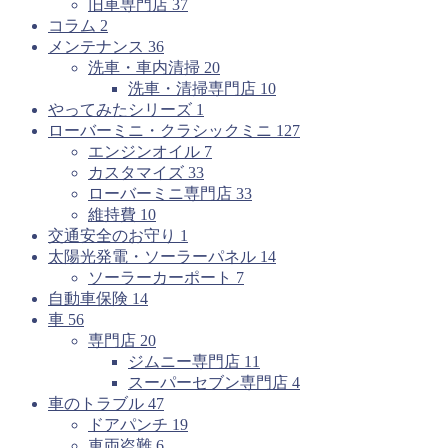
旧車専門店
37
コラム
2
メンテナンス
36
洗車・車内清掃
20
洗車・清掃専門店
10
やってみたシリーズ
1
ローバーミニ・クラシックミニ
127
エンジンオイル
7
カスタマイズ
33
ローバーミニ専門店
33
維持費
10
交通安全のお守り
1
太陽光発電・ソーラーパネル
14
ソーラーカーポート
7
自動車保険
14
車
56
専門店
20
ジムニー専門店
11
スーパーセブン専門店
4
車のトラブル
47
ドアパンチ
19
車両盗難
6