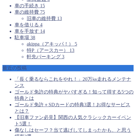
車の手続き
15
車の維持費
75
旧車の維持費
13
車を借りる
4
車を手放す
14
駐車場
38
akippa（アキッパ！）
5
特P（アースカー）
13
軒先パーキング
3
最近の投稿
「長く乗るならこれをやれ！」20万㎞走れるメンテナ
ンス
ゴールド免許の特典がヤバすぎる！知って得する5つの
特典とは
ゴールド免許＋SDカードの特典3選！お得なサービス
とは？
【旧車ファン必見】関西の人気クラシックカーイベン
ト5選！
傷なしはセーフ？当て逃げしてしまったかも、と思う