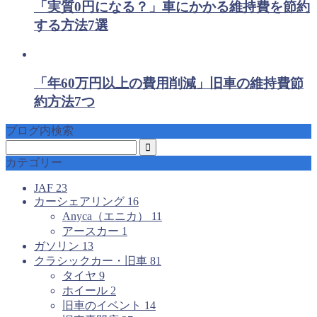
「実質0円になる？」車にかかる維持費を節約
する方法7選
「年60万円以上の費用削減」旧車の維持費節
約方法7つ
ブログ内検索
カテゴリー
JAF
23
カーシェアリング
16
Anyca（エニカ）
11
アースカー
1
ガソリン
13
クラシックカー・旧車
81
タイヤ
9
ホイール
2
旧車のイベント
14