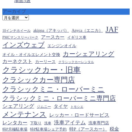
場面3選
アーカイブ
ア
ー
JAF
カ
akippa（アキッパ）
Anyca（エニカ）
10インチホイール
イ
アースカー
PMCマンスリーパーク
イギリス車
ブ
インズウェブ
エンジンオイル
カーシェアリング
オイル・オイルエレメント交換
カーネクスト
カーリース
クラシックカーレンタル
クラシックカー・旧車
クラシックカー専門店
クラシックミニ・ローバーミニ
クラシックミニ・ローバーミニ専門店
シェアリング
タイヤ
ジムニー
トモシエ
メンテナンス
レッカー・ロードサービス
洗車アイテム
レンタカー
下取り
洗車専門店
洗車
税金
特P（アースカー）
特P月極駐車場
特P駐車場シェア予約