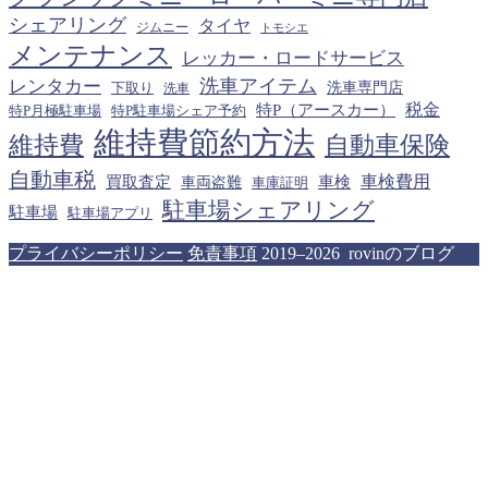
シェアリング
タイヤ
ジムニー
トモシエ
メンテナンス
レッカー・ロードサービス
洗車アイテム
レンタカー
下取り
洗車専門店
洗車
税金
特P（アースカー）
特P月極駐車場
特P駐車場シェア予約
維持費節約方法
維持費
自動車保険
自動車税
車検費用
買取査定
車検
車両盗難
車庫証明
駐車場シェアリング
駐車場
駐車場アプリ
プライバシーポリシー
免責事項
2019–2026 rovinのブログ