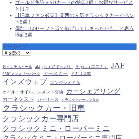
ゴールド免許＋SDカードの特典3選！お得なサービス
とは？
【旧車ファン必見】関西の人気クラシックカーイベン
ト5選！
傷なしはセーフ？当て逃げしてしまったかも、と思う
場面3選
アーカイブ
ア
ー
JAF
カ
akippa（アキッパ）
Anyca（エニカ）
10インチホイール
イ
アースカー
PMCマンスリーパーク
イギリス車
ブ
インズウェブ
エンジンオイル
カーシェアリング
オイル・オイルエレメント交換
カーネクスト
カーリース
クラシックカーレンタル
クラシックカー・旧車
クラシックカー専門店
クラシックミニ・ローバーミニ
クラシックミニ・ローバーミニ専門店