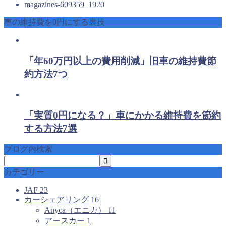
magazines-609359_1920
車の維持費を0円にする裏技
「年60万円以上の費用削減」旧車の維持費節
約方法7つ
「実質0円になる？」車にかかる維持費を節約
する方法7選
ブログ内検索
カテゴリー
JAF
23
カーシェアリング
16
Anyca（エニカ）
11
アースカー
1