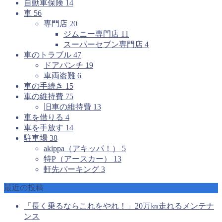
自動車保険
14
車
56
専門店
20
ジムニー専門店
11
スーパーセブン専門店
4
車のトラブル
47
ドアパンチ
19
車両盗難
6
車の手続き
15
車の維持費
75
旧車の維持費
13
車を借りる
4
車を手放す
14
駐車場
38
akippa（アキッパ！）
5
特P（アースカー）
13
軒先パーキング
3
最近の投稿
「長く乗るならこれをやれ！」20万㎞走れるメンテナ
ンス