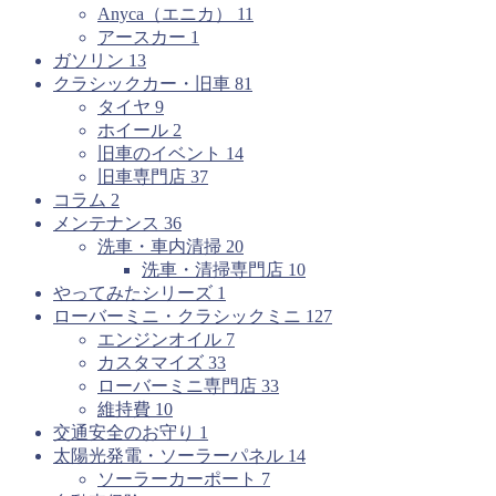
Anyca（エニカ）
11
アースカー
1
ガソリン
13
クラシックカー・旧車
81
タイヤ
9
ホイール
2
旧車のイベント
14
旧車専門店
37
コラム
2
メンテナンス
36
洗車・車内清掃
20
洗車・清掃専門店
10
やってみたシリーズ
1
ローバーミニ・クラシックミニ
127
エンジンオイル
7
カスタマイズ
33
ローバーミニ専門店
33
維持費
10
交通安全のお守り
1
太陽光発電・ソーラーパネル
14
ソーラーカーポート
7