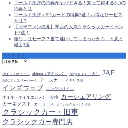
ゴールド免許の特典がヤバすぎる！知って得する5つの
特典とは
ゴールド免許＋SDカードの特典3選！お得なサービス
とは？
【旧車ファン必見】関西の人気クラシックカーイベン
ト5選！
傷なしはセーフ？当て逃げしてしまったかも、と思う
場面3選
アーカイブ
ア
ー
JAF
カ
akippa（アキッパ）
Anyca（エニカ）
10インチホイール
イ
アースカー
PMCマンスリーパーク
イギリス車
ブ
インズウェブ
エンジンオイル
カーシェアリング
オイル・オイルエレメント交換
カーネクスト
カーリース
クラシックカーレンタル
クラシックカー・旧車
クラシックカー専門店