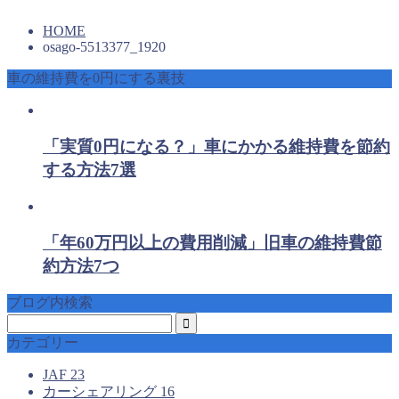
HOME
osago-5513377_1920
車の維持費を0円にする裏技
「実質0円になる？」車にかかる維持費を節約
する方法7選
「年60万円以上の費用削減」旧車の維持費節
約方法7つ
ブログ内検索
カテゴリー
JAF
23
カーシェアリング
16