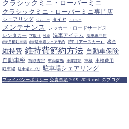
クラシックミニ・ローバーミニ
クラシックミニ・ローバーミニ専門店
シェアリング
タイヤ
ジムニー
トモシエ
メンテナンス
レッカー・ロードサービス
洗車アイテム
レンタカー
下取り
洗車専門店
洗車
税金
特P（アースカー）
特P月極駐車場
特P駐車場シェア予約
維持費節約方法
維持費
自動車保険
自動車税
車検費用
買取査定
車検
車両盗難
車庫証明
駐車場シェアリング
駐車場
駐車場アプリ
プライバシーポリシー
免責事項
2019–2026 rovinのブログ