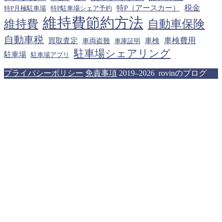
税金
特P（アースカー）
特P月極駐車場
特P駐車場シェア予約
維持費節約方法
維持費
自動車保険
自動車税
車検費用
買取査定
車検
車両盗難
車庫証明
駐車場シェアリング
駐車場
駐車場アプリ
プライバシーポリシー
免責事項
2019–2026 rovinのブログ