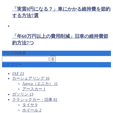
「実質0円になる？」車にかかる維持費を節約
する方法7選
「年60万円以上の費用削減」旧車の維持費節
約方法7つ
ブログ内検索
カテゴリー
JAF
23
カーシェアリング
16
Anyca（エニカ）
11
アースカー
1
ガソリン
13
クラシックカー・旧車
81
タイヤ
9
ホイール
2