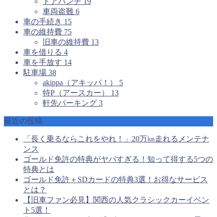
ドアパンチ
19
車両盗難
6
車の手続き
15
車の維持費
75
旧車の維持費
13
車を借りる
4
車を手放す
14
駐車場
38
akippa（アキッパ！）
5
特P（アースカー）
13
軒先パーキング
3
最近の投稿
「長く乗るならこれをやれ！」20万㎞走れるメンテナ
ンス
ゴールド免許の特典がヤバすぎる！知って得する5つの
特典とは
ゴールド免許＋SDカードの特典3選！お得なサービス
とは？
【旧車ファン必見】関西の人気クラシックカーイベン
ト5選！