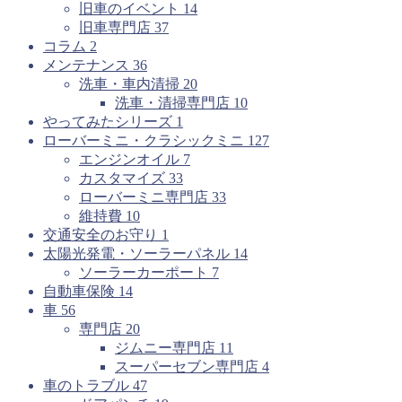
旧車のイベント
14
旧車専門店
37
コラム
2
メンテナンス
36
洗車・車内清掃
20
洗車・清掃専門店
10
やってみたシリーズ
1
ローバーミニ・クラシックミニ
127
エンジンオイル
7
カスタマイズ
33
ローバーミニ専門店
33
維持費
10
交通安全のお守り
1
太陽光発電・ソーラーパネル
14
ソーラーカーポート
7
自動車保険
14
車
56
専門店
20
ジムニー専門店
11
スーパーセブン専門店
4
車のトラブル
47