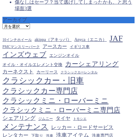
傷なしはセーフ？当て逃げしてしまったかも、と思う
場面3選
アーカイブ
ア
ー
JAF
カ
akippa（アキッパ）
Anyca（エニカ）
10インチホイール
イ
アースカー
PMCマンスリーパーク
イギリス車
ブ
インズウェブ
エンジンオイル
カーシェアリング
オイル・オイルエレメント交換
カーネクスト
カーリース
クラシックカーレンタル
クラシックカー・旧車
クラシックカー専門店
クラシックミニ・ローバーミニ
クラシックミニ・ローバーミニ専門店
シェアリング
タイヤ
ジムニー
トモシエ
メンテナンス
レッカー・ロードサービス
洗車アイテム
レンタカー
下取り
洗車専門店
洗車