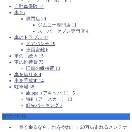
ソーラーカーポート
7
自動車保険
14
車
56
専門店
20
ジムニー専門店
11
スーパーセブン専門店
4
車のトラブル
47
ドアパンチ
19
車両盗難
6
車の手続き
15
車の維持費
75
旧車の維持費
13
車を借りる
4
車を手放す
14
駐車場
38
akippa（アキッパ！）
5
特P（アースカー）
13
軒先パーキング
3
最近の投稿
「長く乗るならこれをやれ！」20万㎞走れるメンテナ