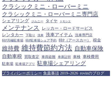
クラシックミニ・ローバーミニ
クラシックミニ・ローバーミニ専門店
シェアリング
タイヤ
ジムニー
トモシエ
メンテナンス
レッカー・ロードサービス
洗車アイテム
レンタカー
下取り
洗車専門店
洗車
税金
特P（アースカー）
特P月極駐車場
特P駐車場シェア予約
維持費節約方法
維持費
自動車保険
自動車税
車検費用
買取査定
車検
車両盗難
車庫証明
駐車場シェアリング
駐車場
駐車場アプリ
プライバシーポリシー
免責事項
2019–2026 rovinのブログ