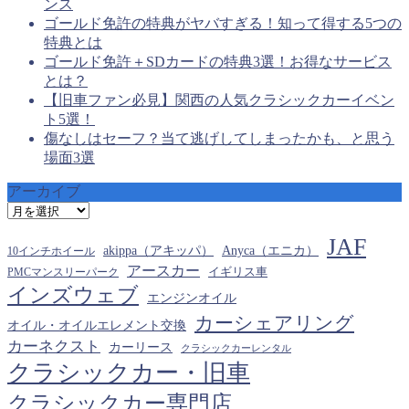
ンス
ゴールド免許の特典がヤバすぎる！知って得する5つの
特典とは
ゴールド免許＋SDカードの特典3選！お得なサービス
とは？
【旧車ファン必見】関西の人気クラシックカーイベン
ト5選！
傷なしはセーフ？当て逃げしてしまったかも、と思う
場面3選
アーカイブ
ア
ー
JAF
カ
akippa（アキッパ）
Anyca（エニカ）
10インチホイール
イ
アースカー
PMCマンスリーパーク
イギリス車
ブ
インズウェブ
エンジンオイル
カーシェアリング
オイル・オイルエレメント交換
カーネクスト
カーリース
クラシックカーレンタル
クラシックカー・旧車
クラシックカー専門店