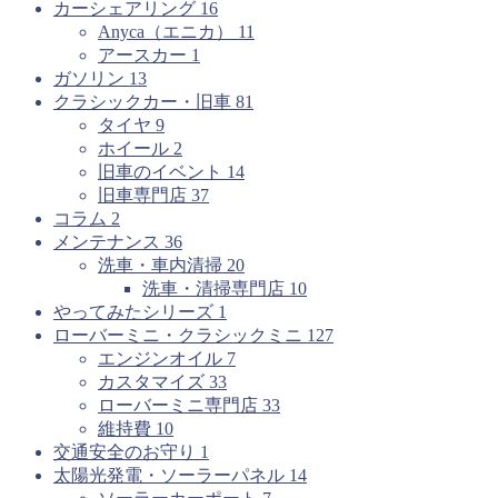
カーシェアリング
16
Anyca（エニカ）
11
アースカー
1
ガソリン
13
クラシックカー・旧車
81
タイヤ
9
ホイール
2
旧車のイベント
14
旧車専門店
37
コラム
2
メンテナンス
36
洗車・車内清掃
20
洗車・清掃専門店
10
やってみたシリーズ
1
ローバーミニ・クラシックミニ
127
エンジンオイル
7
カスタマイズ
33
ローバーミニ専門店
33
維持費
10
交通安全のお守り
1
太陽光発電・ソーラーパネル
14