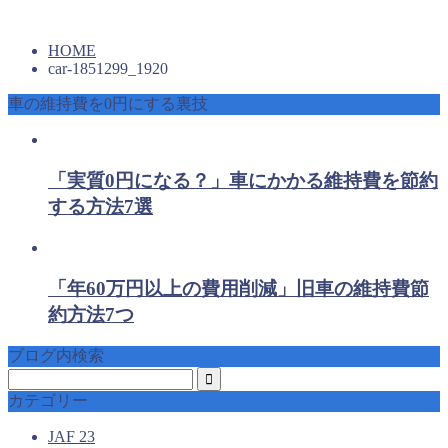
HOME
car-1851299_1920
車の維持費を0円にする裏技
「実質0円になる？」車にかかる維持費を節約
する方法7選
「年60万円以上の費用削減」旧車の維持費節
約方法7つ
ブログ内検索
カテゴリー
JAF
23