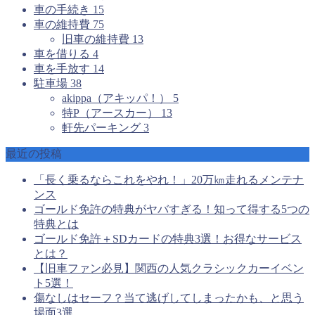
車の手続き
15
車の維持費
75
旧車の維持費
13
車を借りる
4
車を手放す
14
駐車場
38
akippa（アキッパ！）
5
特P（アースカー）
13
軒先パーキング
3
最近の投稿
「長く乗るならこれをやれ！」20万㎞走れるメンテナ
ンス
ゴールド免許の特典がヤバすぎる！知って得する5つの
特典とは
ゴールド免許＋SDカードの特典3選！お得なサービス
とは？
【旧車ファン必見】関西の人気クラシックカーイベン
ト5選！
傷なしはセーフ？当て逃げしてしまったかも、と思う
場面3選