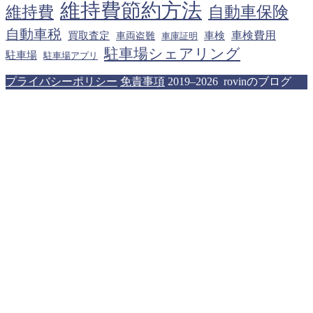
維持費節約方法
維持費
自動車保険
自動車税
車検費用
買取査定
車検
車両盗難
車庫証明
駐車場シェアリング
駐車場
駐車場アプリ
プライバシーポリシー
免責事項
2019–2026 rovinのブログ