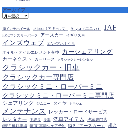
アーカイブ
ア
ー
JAF
カ
akippa（アキッパ）
Anyca（エニカ）
10インチホイール
イ
アースカー
PMCマンスリーパーク
イギリス車
ブ
インズウェブ
エンジンオイル
カーシェアリング
オイル・オイルエレメント交換
カーネクスト
カーリース
クラシックカーレンタル
クラシックカー・旧車
クラシックカー専門店
クラシックミニ・ローバーミニ
クラシックミニ・ローバーミニ専門店
シェアリング
タイヤ
ジムニー
トモシエ
メンテナンス
レッカー・ロードサービス
洗車アイテム
レンタカー
下取り
洗車専門店
洗車
税金
特P（アースカー）
特P月極駐車場
特P駐車場シェア予約