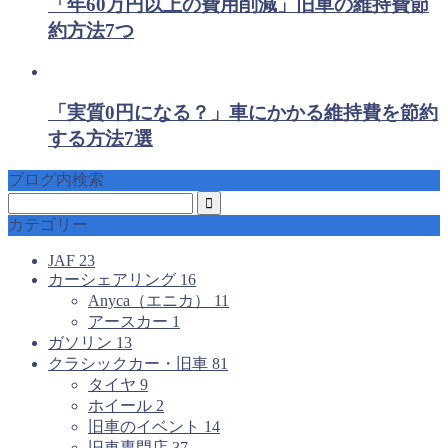
「年60万円以上の費用削減」旧車の維持費節
約方法7つ
「実質0円になる？」車にかかる維持費を節約
する方法7選
ブログ内検索
カテゴリー
JAF
23
カーシェアリング
16
Anyca（エニカ）
11
アースカー
1
ガソリン
13
クラシックカー・旧車
81
タイヤ
9
ホイール
2
旧車のイベント
14
旧車専門店
37