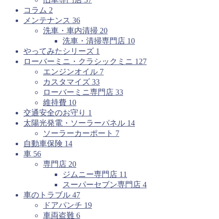
コラム
2
メンテナンス
36
洗車・車内清掃
20
洗車・清掃専門店
10
やってみたシリーズ
1
ローバーミニ・クラシックミニ
127
エンジンオイル
7
カスタマイズ
33
ローバーミニ専門店
33
維持費
10
交通安全のお守り
1
太陽光発電・ソーラーパネル
14
ソーラーカーポート
7
自動車保険
14
車
56
専門店
20
ジムニー専門店
11
スーパーセブン専門店
4
車のトラブル
47
ドアパンチ
19
車両盗難
6