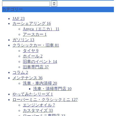
カテゴリー
JAF
23
カーシェアリング
16
Anyca（エニカ）
11
アースカー
1
ガソリン
13
クラシックカー・旧車
81
タイヤ
9
ホイール
2
旧車のイベント
14
旧車専門店
37
コラム
2
メンテナンス
36
洗車・車内清掃
20
洗車・清掃専門店
10
やってみたシリーズ
1
ローバーミニ・クラシックミニ
127
エンジンオイル
7
カスタマイズ
33
ローバーミニ専門店
33