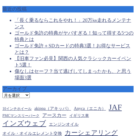
最近の投稿
「長く乗るならこれをやれ！」20万㎞走れるメンテナ
ンス
ゴールド免許の特典がヤバすぎる！知って得する5つの
特典とは
ゴールド免許＋SDカードの特典3選！お得なサービス
とは？
【旧車ファン必見】関西の人気クラシックカーイベン
ト5選！
傷なしはセーフ？当て逃げしてしまったかも、と思う
場面3選
アーカイブ
ア
ー
JAF
カ
akippa（アキッパ）
Anyca（エニカ）
10インチホイール
イ
アースカー
PMCマンスリーパーク
イギリス車
ブ
インズウェブ
エンジンオイル
カーシェアリング
オイル・オイルエレメント交換