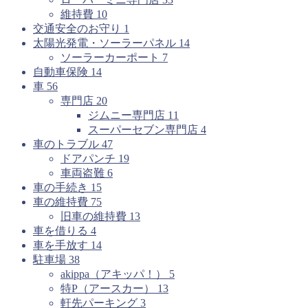
維持費
10
交通安全のお守り
1
太陽光発電・ソーラーパネル
14
ソーラーカーポート
7
自動車保険
14
車
56
専門店
20
ジムニー専門店
11
スーパーセブン専門店
4
車のトラブル
47
ドアパンチ
19
車両盗難
6
車の手続き
15
車の維持費
75
旧車の維持費
13
車を借りる
4
車を手放す
14
駐車場
38
akippa（アキッパ！）
5
特P（アースカー）
13
軒先パーキング
3