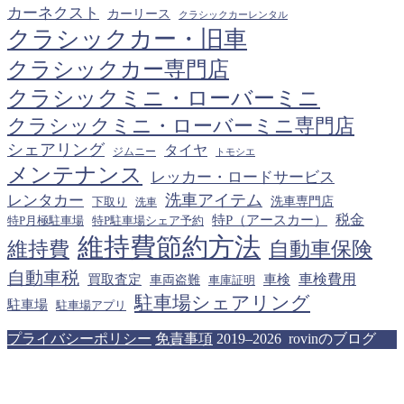
カーネクスト
カーリース
クラシックカーレンタル
クラシックカー・旧車
クラシックカー専門店
クラシックミニ・ローバーミニ
クラシックミニ・ローバーミニ専門店
シェアリング
タイヤ
ジムニー
トモシエ
メンテナンス
レッカー・ロードサービス
洗車アイテム
レンタカー
下取り
洗車専門店
洗車
税金
特P（アースカー）
特P月極駐車場
特P駐車場シェア予約
維持費節約方法
維持費
自動車保険
自動車税
車検費用
買取査定
車検
車両盗難
車庫証明
駐車場シェアリング
駐車場
駐車場アプリ
プライバシーポリシー
免責事項
2019–2026 rovinのブログ