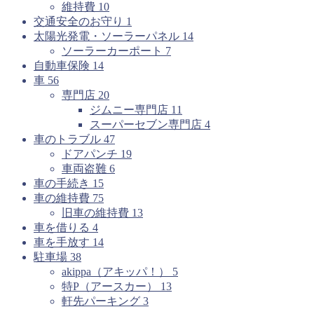
維持費
10
交通安全のお守り
1
太陽光発電・ソーラーパネル
14
ソーラーカーポート
7
自動車保険
14
車
56
専門店
20
ジムニー専門店
11
スーパーセブン専門店
4
車のトラブル
47
ドアパンチ
19
車両盗難
6
車の手続き
15
車の維持費
75
旧車の維持費
13
車を借りる
4
車を手放す
14
駐車場
38
akippa（アキッパ！）
5
特P（アースカー）
13
軒先パーキング
3