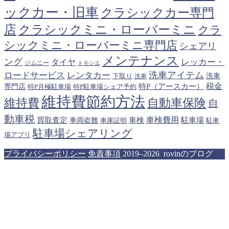
ックカー・旧車
クラシックカー専門
クラシックミニ・ローバーミニ
店
クラ
シックミニ・ローバーミニ専門店
シェアリ
メンテナンス
ング
タイヤ
レッカー・
ジムニー
トモシエ
洗車アイテム
ロードサービス
レンタカー
下取り
洗車
洗車
税金
特P（アースカー）
専門店
特P月極駐車場
特P駐車場シェア予約
維持費節約方法
維持費
自動車保険
自
動車税
車検費用
買取査定
車検
駐車場
車両盗難
駐車
車庫証明
駐車場シェアリング
場アプリ
プライバシーポリシー
免責事項
2019–2026 rovinのブログ