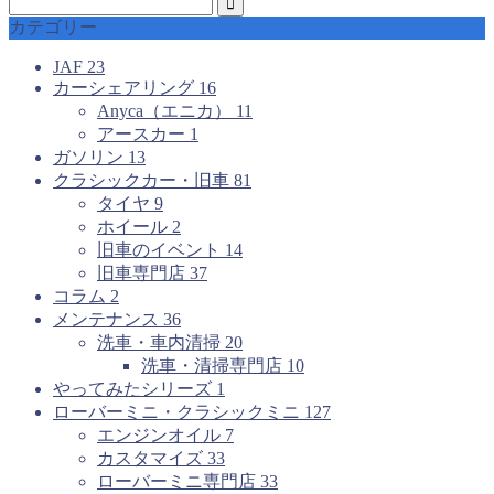
カテゴリー
JAF
23
カーシェアリング
16
Anyca（エニカ）
11
アースカー
1
ガソリン
13
クラシックカー・旧車
81
タイヤ
9
ホイール
2
旧車のイベント
14
旧車専門店
37
コラム
2
メンテナンス
36
洗車・車内清掃
20
洗車・清掃専門店
10
やってみたシリーズ
1
ローバーミニ・クラシックミニ
127
エンジンオイル
7
カスタマイズ
33
ローバーミニ専門店
33