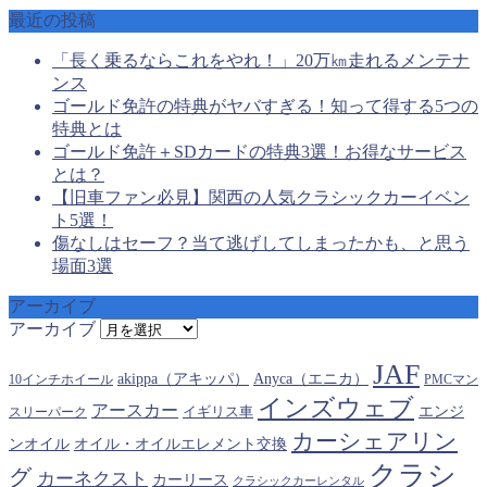
最近の投稿
「長く乗るならこれをやれ！」20万㎞走れるメンテナ
ンス
ゴールド免許の特典がヤバすぎる！知って得する5つの
特典とは
ゴールド免許＋SDカードの特典3選！お得なサービス
とは？
【旧車ファン必見】関西の人気クラシックカーイベン
ト5選！
傷なしはセーフ？当て逃げしてしまったかも、と思う
場面3選
アーカイブ
アーカイブ
JAF
akippa（アキッパ）
Anyca（エニカ）
10インチホイール
PMCマン
インズウェブ
アースカー
エンジ
スリーパーク
イギリス車
カーシェアリン
オイル・オイルエレメント交換
ンオイル
クラシ
グ
カーネクスト
カーリース
クラシックカーレンタル