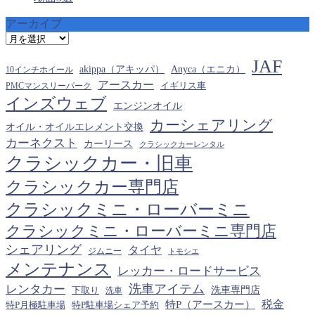
アーカイブ
ア
ー
JAF
カ
akippa（アキッパ）
Anyca（エニカ）
10インチホイール
イ
アースカー
PMCマンスリーパーク
イギリス車
ブ
インズウェブ
エンジンオイル
カーシェアリング
オイル・オイルエレメント交換
カーネクスト
カーリース
クラシックカーレンタル
クラシックカー・旧車
クラシックカー専門店
クラシックミニ・ローバーミニ
クラシックミニ・ローバーミニ専門店
シェアリング
タイヤ
ジムニー
トモシエ
メンテナンス
レッカー・ロードサービス
洗車アイテム
レンタカー
下取り
洗車専門店
洗車
税金
特P（アースカー）
特P月極駐車場
特P駐車場シェア予約