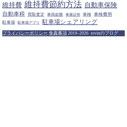
維持費節約方法
維持費
自動車保険
自動車税
車検費用
買取査定
車検
車両盗難
車庫証明
駐車場シェアリング
駐車場
駐車場アプリ
プライバシーポリシー
免責事項
2019–2026 rovinのブログ