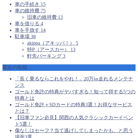
車の手続き
15
車の維持費
75
旧車の維持費
13
車を借りる
4
車を手放す
14
駐車場
38
akippa（アキッパ！）
5
特P（アースカー）
13
軒先パーキング
3
最近の投稿
「長く乗るならこれをやれ！」20万㎞走れるメンテナ
ンス
ゴールド免許の特典がヤバすぎる！知って得する5つの
特典とは
ゴールド免許＋SDカードの特典3選！お得なサービス
とは？
【旧車ファン必見】関西の人気クラシックカーイベン
ト5選！
傷なしはセーフ？当て逃げしてしまったかも、と思う
場面3選