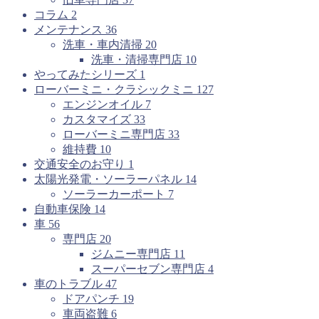
コラム
2
メンテナンス
36
洗車・車内清掃
20
洗車・清掃専門店
10
やってみたシリーズ
1
ローバーミニ・クラシックミニ
127
エンジンオイル
7
カスタマイズ
33
ローバーミニ専門店
33
維持費
10
交通安全のお守り
1
太陽光発電・ソーラーパネル
14
ソーラーカーポート
7
自動車保険
14
車
56
専門店
20
ジムニー専門店
11
スーパーセブン専門店
4
車のトラブル
47
ドアパンチ
19
車両盗難
6