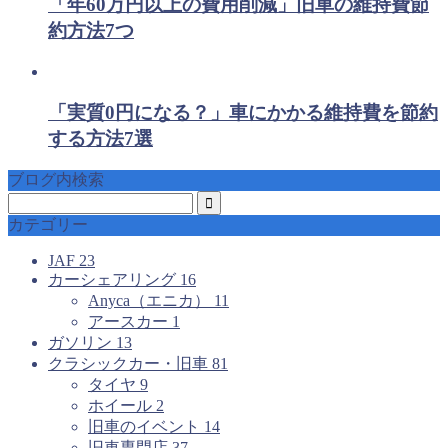
「年60万円以上の費用削減」旧車の維持費節
約方法7つ
「実質0円になる？」車にかかる維持費を節約
する方法7選
ブログ内検索
カテゴリー
JAF
23
カーシェアリング
16
Anyca（エニカ）
11
アースカー
1
ガソリン
13
クラシックカー・旧車
81
タイヤ
9
ホイール
2
旧車のイベント
14
旧車専門店
37