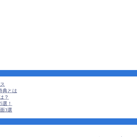
ンス
特典とは
は？
5選！
面3選