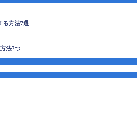
する方法7選
方法7つ