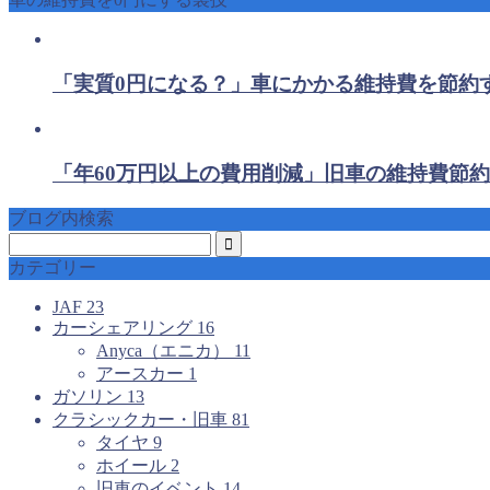
「実質0円になる？」車にかかる維持費を節約
「年60万円以上の費用削減」旧車の維持費節約
ブログ内検索
カテゴリー
JAF
23
カーシェアリング
16
Anyca（エニカ）
11
アースカー
1
ガソリン
13
クラシックカー・旧車
81
タイヤ
9
ホイール
2
旧車のイベント
14