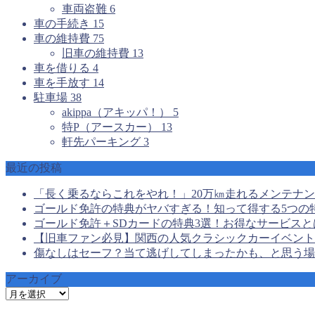
車両盗難
6
車の手続き
15
車の維持費
75
旧車の維持費
13
車を借りる
4
車を手放す
14
駐車場
38
akippa（アキッパ！）
5
特P（アースカー）
13
軒先パーキング
3
最近の投稿
「長く乗るならこれをやれ！」20万㎞走れるメンテナ
ゴールド免許の特典がヤバすぎる！知って得する5つの
ゴールド免許＋SDカードの特典3選！お得なサービスと
【旧車ファン必見】関西の人気クラシックカーイベント
傷なしはセーフ？当て逃げしてしまったかも、と思う場
アーカイブ
ア
ー