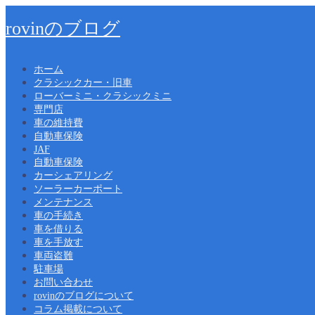
rovinのブログ
ホーム
クラシックカー・旧車
ローバーミニ・クラシックミニ
専門店
車の維持費
自動車保険
JAF
自動車保険
カーシェアリング
ソーラーカーポート
メンテナンス
車の手続き
車を借りる
車を手放す
車両盗難
駐車場
お問い合わせ
rovinのブログについて
コラム掲載について