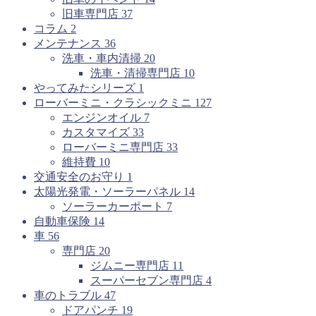
旧車専門店
37
コラム
2
メンテナンス
36
洗車・車内清掃
20
洗車・清掃専門店
10
やってみたシリーズ
1
ローバーミニ・クラシックミニ
127
エンジンオイル
7
カスタマイズ
33
ローバーミニ専門店
33
維持費
10
交通安全のお守り
1
太陽光発電・ソーラーパネル
14
ソーラーカーポート
7
自動車保険
14
車
56
専門店
20
ジムニー専門店
11
スーパーセブン専門店
4
車のトラブル
47
ドアパンチ
19