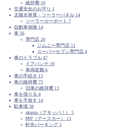
維持費
10
交通安全のお守り
1
太陽光発電・ソーラーパネル
14
ソーラーカーポート
7
自動車保険
14
車
56
専門店
20
ジムニー専門店
11
スーパーセブン専門店
4
車のトラブル
47
ドアパンチ
19
車両盗難
6
車の手続き
15
車の維持費
75
旧車の維持費
13
車を借りる
4
車を手放す
14
駐車場
38
akippa（アキッパ！）
5
特P（アースカー）
13
軒先パーキング
3