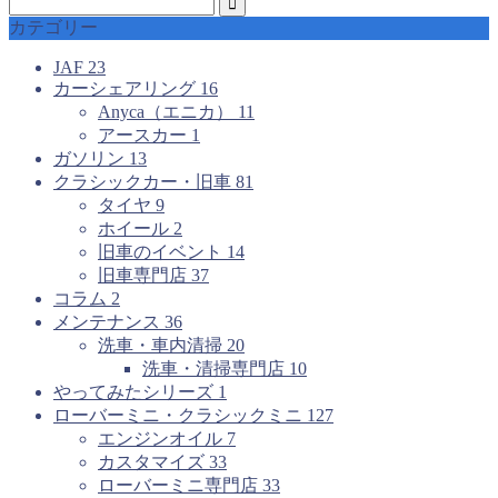
カテゴリー
JAF
23
カーシェアリング
16
Anyca（エニカ）
11
アースカー
1
ガソリン
13
クラシックカー・旧車
81
タイヤ
9
ホイール
2
旧車のイベント
14
旧車専門店
37
コラム
2
メンテナンス
36
洗車・車内清掃
20
洗車・清掃専門店
10
やってみたシリーズ
1
ローバーミニ・クラシックミニ
127
エンジンオイル
7
カスタマイズ
33
ローバーミニ専門店
33