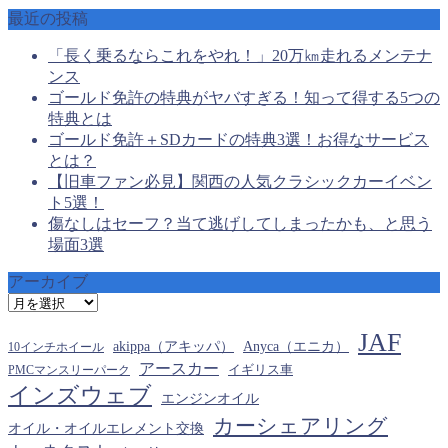
最近の投稿
「長く乗るならこれをやれ！」20万㎞走れるメンテナ
ンス
ゴールド免許の特典がヤバすぎる！知って得する5つの
特典とは
ゴールド免許＋SDカードの特典3選！お得なサービス
とは？
【旧車ファン必見】関西の人気クラシックカーイベン
ト5選！
傷なしはセーフ？当て逃げしてしまったかも、と思う
場面3選
アーカイブ
ア
ー
JAF
カ
akippa（アキッパ）
Anyca（エニカ）
10インチホイール
イ
アースカー
PMCマンスリーパーク
イギリス車
ブ
インズウェブ
エンジンオイル
カーシェアリング
オイル・オイルエレメント交換