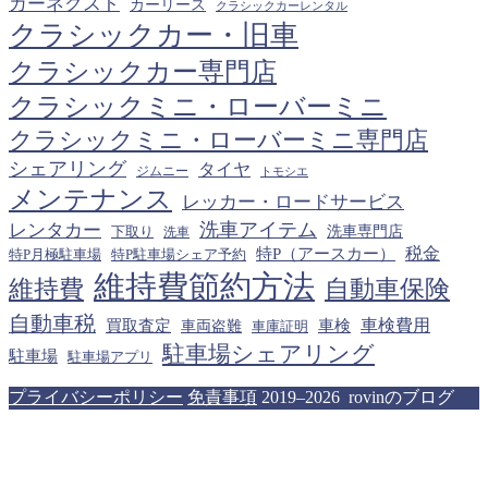
カーネクスト
カーリース
クラシックカーレンタル
クラシックカー・旧車
クラシックカー専門店
クラシックミニ・ローバーミニ
クラシックミニ・ローバーミニ専門店
シェアリング
タイヤ
ジムニー
トモシエ
メンテナンス
レッカー・ロードサービス
洗車アイテム
レンタカー
下取り
洗車専門店
洗車
税金
特P（アースカー）
特P月極駐車場
特P駐車場シェア予約
維持費節約方法
維持費
自動車保険
自動車税
車検費用
買取査定
車検
車両盗難
車庫証明
駐車場シェアリング
駐車場
駐車場アプリ
プライバシーポリシー
免責事項
2019–2026 rovinのブログ