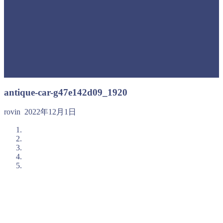
antique-car-g47e142d09_1920
rovin
2022年12月1日