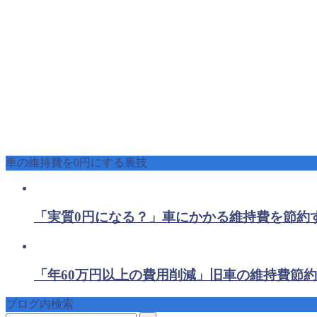
車の維持費を0円にする裏技
「実質0円になる？」車にかかる維持費を節約
「年60万円以上の費用削減」旧車の維持費節約
ブログ内検索