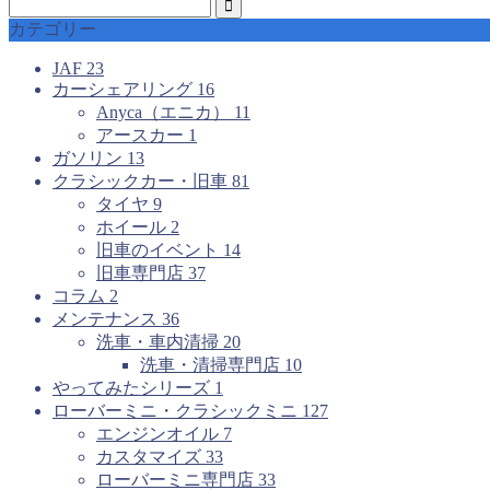
カテゴリー
JAF
23
カーシェアリング
16
Anyca（エニカ）
11
アースカー
1
ガソリン
13
クラシックカー・旧車
81
タイヤ
9
ホイール
2
旧車のイベント
14
旧車専門店
37
コラム
2
メンテナンス
36
洗車・車内清掃
20
洗車・清掃専門店
10
やってみたシリーズ
1
ローバーミニ・クラシックミニ
127
エンジンオイル
7
カスタマイズ
33
ローバーミニ専門店
33