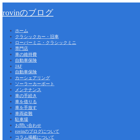
rovinのブログ
ホーム
クラシックカー・旧車
ローバーミニ・クラシックミニ
専門店
車の維持費
自動車保険
JAF
自動車保険
カーシェアリング
ソーラーカーポート
メンテナンス
車の手続き
車を借りる
車を手放す
車両盗難
駐車場
お問い合わせ
rovinのブログについて
コラム掲載について