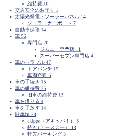
維持費
10
交通安全のお守り
1
太陽光発電・ソーラーパネル
14
ソーラーカーポート
7
自動車保険
14
車
56
専門店
20
ジムニー専門店
11
スーパーセブン専門店
4
車のトラブル
47
ドアパンチ
19
車両盗難
6
車の手続き
15
車の維持費
75
旧車の維持費
13
車を借りる
4
車を手放す
14
駐車場
38
akippa（アキッパ！）
5
特P（アースカー）
13
軒先パーキング
3