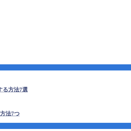
する方法7選
方法7つ