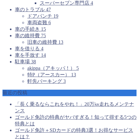
スーパーセブン専門店
4
車のトラブル
47
ドアパンチ
19
車両盗難
6
車の手続き
15
車の維持費
75
旧車の維持費
13
車を借りる
4
車を手放す
14
駐車場
38
akippa（アキッパ！）
5
特P（アースカー）
13
軒先パーキング
3
最近の投稿
「長く乗るならこれをやれ！」20万㎞走れるメンテナ
ンス
ゴールド免許の特典がヤバすぎる！知って得する5つの
特典とは
ゴールド免許＋SDカードの特典3選！お得なサービス
とは？