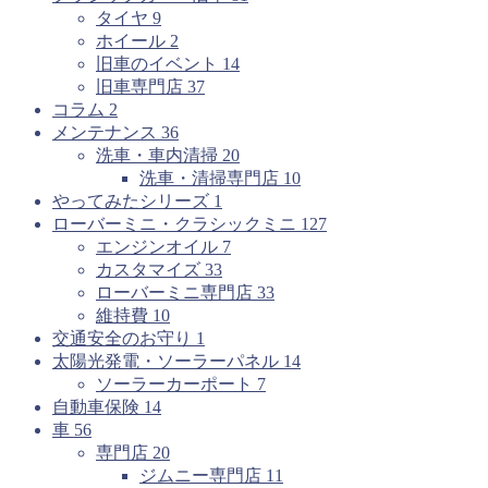
タイヤ
9
ホイール
2
旧車のイベント
14
旧車専門店
37
コラム
2
メンテナンス
36
洗車・車内清掃
20
洗車・清掃専門店
10
やってみたシリーズ
1
ローバーミニ・クラシックミニ
127
エンジンオイル
7
カスタマイズ
33
ローバーミニ専門店
33
維持費
10
交通安全のお守り
1
太陽光発電・ソーラーパネル
14
ソーラーカーポート
7
自動車保険
14
車
56
専門店
20
ジムニー専門店
11