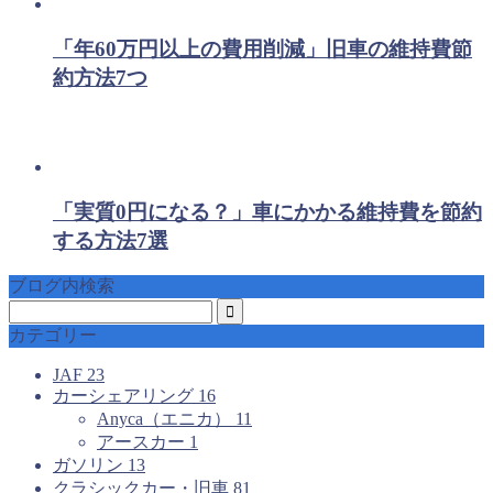
「年60万円以上の費用削減」旧車の維持費節
約方法7つ
「実質0円になる？」車にかかる維持費を節約
する方法7選
ブログ内検索
カテゴリー
JAF
23
カーシェアリング
16
Anyca（エニカ）
11
アースカー
1
ガソリン
13
クラシックカー・旧車
81