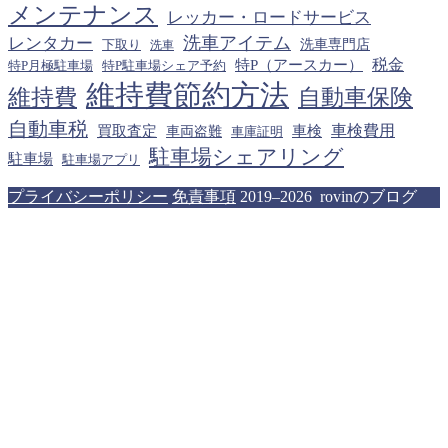
メンテナンス
レッカー・ロードサービス
洗車アイテム
レンタカー
下取り
洗車専門店
洗車
税金
特P（アースカー）
特P月極駐車場
特P駐車場シェア予約
維持費節約方法
維持費
自動車保険
自動車税
車検費用
買取査定
車検
車両盗難
車庫証明
駐車場シェアリング
駐車場
駐車場アプリ
プライバシーポリシー
免責事項
2019–2026 rovinのブログ