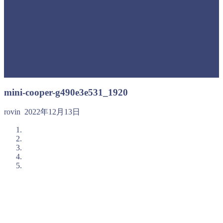
mini-cooper-g490e3e531_1920
rovin
2022年12月13日