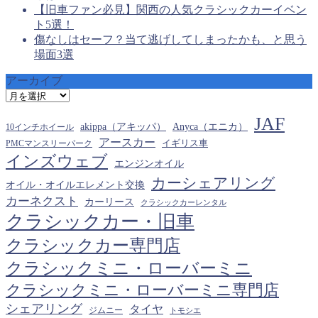
【旧車ファン必見】関西の人気クラシックカーイベン
ト5選！
傷なしはセーフ？当て逃げしてしまったかも、と思う
場面3選
アーカイブ
ア
ー
JAF
カ
akippa（アキッパ）
Anyca（エニカ）
10インチホイール
イ
アースカー
PMCマンスリーパーク
イギリス車
ブ
インズウェブ
エンジンオイル
カーシェアリング
オイル・オイルエレメント交換
カーネクスト
カーリース
クラシックカーレンタル
クラシックカー・旧車
クラシックカー専門店
クラシックミニ・ローバーミニ
クラシックミニ・ローバーミニ専門店
シェアリング
タイヤ
ジムニー
トモシエ