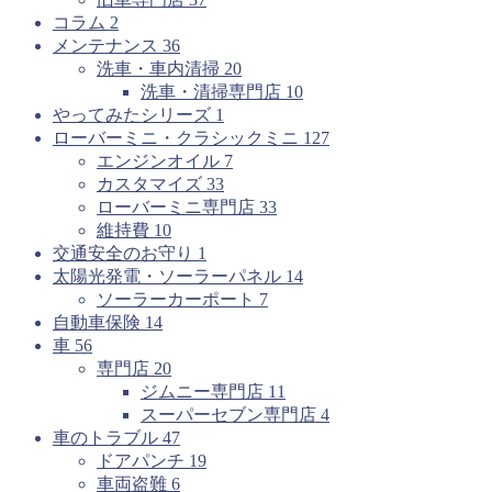
コラム
2
メンテナンス
36
洗車・車内清掃
20
洗車・清掃専門店
10
やってみたシリーズ
1
ローバーミニ・クラシックミニ
127
エンジンオイル
7
カスタマイズ
33
ローバーミニ専門店
33
維持費
10
交通安全のお守り
1
太陽光発電・ソーラーパネル
14
ソーラーカーポート
7
自動車保険
14
車
56
専門店
20
ジムニー専門店
11
スーパーセブン専門店
4
車のトラブル
47
ドアパンチ
19
車両盗難
6