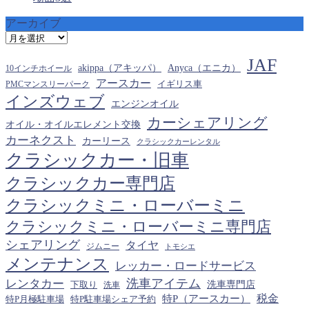
アーカイブ
ア
ー
JAF
カ
akippa（アキッパ）
Anyca（エニカ）
10インチホイール
イ
アースカー
PMCマンスリーパーク
イギリス車
ブ
インズウェブ
エンジンオイル
カーシェアリング
オイル・オイルエレメント交換
カーネクスト
カーリース
クラシックカーレンタル
クラシックカー・旧車
クラシックカー専門店
クラシックミニ・ローバーミニ
クラシックミニ・ローバーミニ専門店
シェアリング
タイヤ
ジムニー
トモシエ
メンテナンス
レッカー・ロードサービス
洗車アイテム
レンタカー
下取り
洗車専門店
洗車
税金
特P（アースカー）
特P月極駐車場
特P駐車場シェア予約