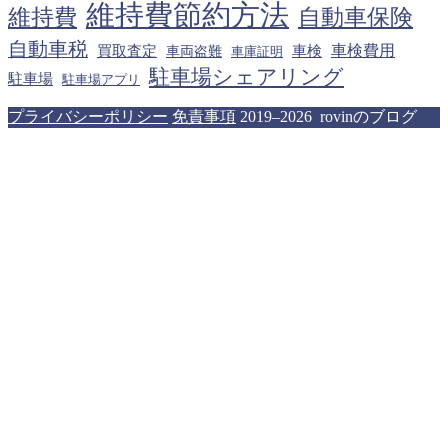
維持費節約方法
維持費
自動車保険
自動車税
車検費用
買取査定
車検
車両盗難
車庫証明
駐車場シェアリング
駐車場
駐車場アプリ
プライバシーポリシー
免責事項
2019–2026 rovinのブログ