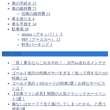
車の手続き
15
車の維持費
75
旧車の維持費
13
車を借りる
4
車を手放す
14
駐車場
38
akippa（アキッパ！）
5
特P（アースカー）
13
軒先パーキング
3
最近の投稿
「長く乗るならこれをやれ！」20万㎞走れるメンテナ
ンス
ゴールド免許の特典がヤバすぎる！知って得する5つの
特典とは
ゴールド免許＋SDカードの特典3選！お得なサービス
とは？
【旧車ファン必見】関西の人気クラシックカーイベン
ト5選！
傷なしはセーフ？当て逃げしてしまったかも、と思う
場面3選