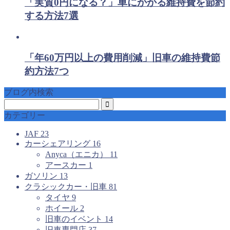
「実質0円になる？」車にかかる維持費を節約
する方法7選
「年60万円以上の費用削減」旧車の維持費節
約方法7つ
ブログ内検索
カテゴリー
JAF
23
カーシェアリング
16
Anyca（エニカ）
11
アースカー
1
ガソリン
13
クラシックカー・旧車
81
タイヤ
9
ホイール
2
旧車のイベント
14
旧車専門店
37