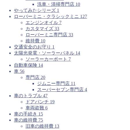
洗車・清掃専門店
10
やってみたシリーズ
1
ローバーミニ・クラシックミニ
127
エンジンオイル
7
カスタマイズ
33
ローバーミニ専門店
33
維持費
10
交通安全のお守り
1
太陽光発電・ソーラーパネル
14
ソーラーカーポート
7
自動車保険
14
車
56
専門店
20
ジムニー専門店
11
スーパーセブン専門店
4
車のトラブル
47
ドアパンチ
19
車両盗難
6
車の手続き
15
車の維持費
75
旧車の維持費
13