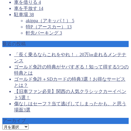
車を借りる
4
車を手放す
14
駐車場
38
akippa（アキッパ！）
5
特P（アースカー）
13
軒先パーキング
3
最近の投稿
「長く乗るならこれをやれ！」20万㎞走れるメンテナ
ンス
ゴールド免許の特典がヤバすぎる！知って得する5つの
特典とは
ゴールド免許＋SDカードの特典3選！お得なサービス
とは？
【旧車ファン必見】関西の人気クラシックカーイベン
ト5選！
傷なしはセーフ？当て逃げしてしまったかも、と思う
場面3選
アーカイブ
ア