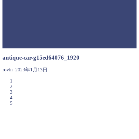
antique-car-g15ed64076_1920
rovin
2023年1月13日