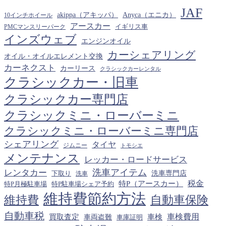
ー
JAF
カ
akippa（アキッパ）
Anyca（エニカ）
10インチホイール
イ
アースカー
PMCマンスリーパーク
イギリス車
ブ
インズウェブ
エンジンオイル
カーシェアリング
オイル・オイルエレメント交換
カーネクスト
カーリース
クラシックカーレンタル
クラシックカー・旧車
クラシックカー専門店
クラシックミニ・ローバーミニ
クラシックミニ・ローバーミニ専門店
シェアリング
タイヤ
ジムニー
トモシエ
メンテナンス
レッカー・ロードサービス
洗車アイテム
レンタカー
下取り
洗車専門店
洗車
税金
特P（アースカー）
特P月極駐車場
特P駐車場シェア予約
維持費節約方法
維持費
自動車保険
自動車税
車検費用
買取査定
車検
車両盗難
車庫証明