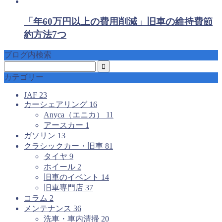
「年60万円以上の費用削減」旧車の維持費節
約方法7つ
ブログ内検索
カテゴリー
JAF
23
カーシェアリング
16
Anyca（エニカ）
11
アースカー
1
ガソリン
13
クラシックカー・旧車
81
タイヤ
9
ホイール
2
旧車のイベント
14
旧車専門店
37
コラム
2
メンテナンス
36
洗車・車内清掃
20