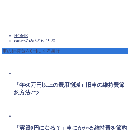
HOME
car-g67a2a5216_1920
車の維持費を0円にする裏技
「年60万円以上の費用削減」旧車の維持費節
約方法7つ
「実質0円になる？」車にかかる維持費を節約