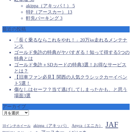
akippa（アキッパ！）
5
特P（アースカー）
13
軒先パーキング
3
最近の投稿
「長く乗るならこれをやれ！」20万㎞走れるメンテナ
ンス
ゴールド免許の特典がヤバすぎる！知って得する5つの
特典とは
ゴールド免許＋SDカードの特典3選！お得なサービス
とは？
【旧車ファン必見】関西の人気クラシックカーイベン
ト5選！
傷なしはセーフ？当て逃げしてしまったかも、と思う
場面3選
アーカイブ
ア
ー
JAF
カ
akippa（アキッパ）
Anyca（エニカ）
10インチホイール
イ