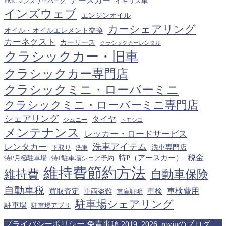
アースカー
PMCマンスリーパーク
イギリス車
ブ
インズウェブ
エンジンオイル
カーシェアリング
オイル・オイルエレメント交換
カーネクスト
カーリース
クラシックカーレンタル
クラシックカー・旧車
クラシックカー専門店
クラシックミニ・ローバーミニ
クラシックミニ・ローバーミニ専門店
シェアリング
タイヤ
ジムニー
トモシエ
メンテナンス
レッカー・ロードサービス
洗車アイテム
レンタカー
下取り
洗車専門店
洗車
税金
特P（アースカー）
特P月極駐車場
特P駐車場シェア予約
維持費節約方法
維持費
自動車保険
自動車税
車検費用
買取査定
車検
車両盗難
車庫証明
駐車場シェアリング
駐車場
駐車場アプリ
プライバシーポリシー
免責事項
2019–2026 rovinのブログ