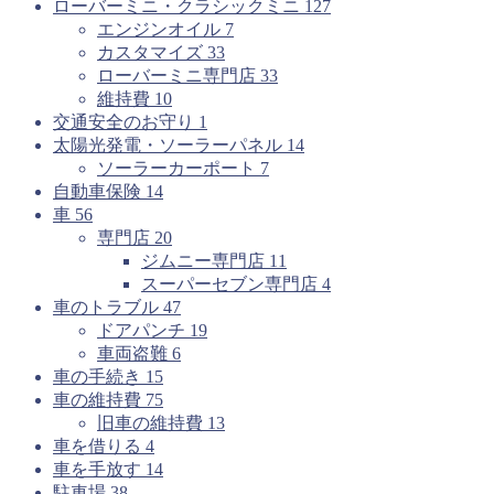
ローバーミニ・クラシックミニ
127
エンジンオイル
7
カスタマイズ
33
ローバーミニ専門店
33
維持費
10
交通安全のお守り
1
太陽光発電・ソーラーパネル
14
ソーラーカーポート
7
自動車保険
14
車
56
専門店
20
ジムニー専門店
11
スーパーセブン専門店
4
車のトラブル
47
ドアパンチ
19
車両盗難
6
車の手続き
15
車の維持費
75
旧車の維持費
13
車を借りる
4
車を手放す
14
駐車場
38