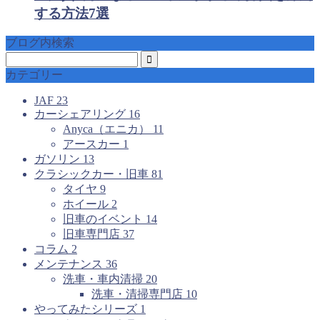
する方法7選
ブログ内検索
カテゴリー
JAF
23
カーシェアリング
16
Anyca（エニカ）
11
アースカー
1
ガソリン
13
クラシックカー・旧車
81
タイヤ
9
ホイール
2
旧車のイベント
14
旧車専門店
37
コラム
2
メンテナンス
36
洗車・車内清掃
20
洗車・清掃専門店
10
やってみたシリーズ
1