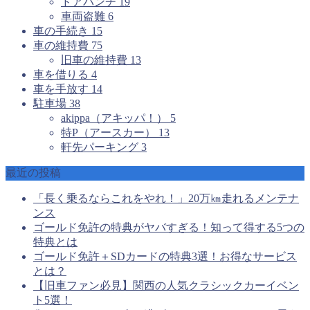
ドアパンチ
19
車両盗難
6
車の手続き
15
車の維持費
75
旧車の維持費
13
車を借りる
4
車を手放す
14
駐車場
38
akippa（アキッパ！）
5
特P（アースカー）
13
軒先パーキング
3
最近の投稿
「長く乗るならこれをやれ！」20万㎞走れるメンテナ
ンス
ゴールド免許の特典がヤバすぎる！知って得する5つの
特典とは
ゴールド免許＋SDカードの特典3選！お得なサービス
とは？
【旧車ファン必見】関西の人気クラシックカーイベン
ト5選！