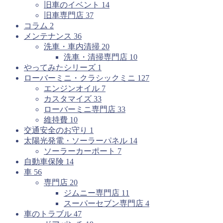
旧車のイベント
14
旧車専門店
37
コラム
2
メンテナンス
36
洗車・車内清掃
20
洗車・清掃専門店
10
やってみたシリーズ
1
ローバーミニ・クラシックミニ
127
エンジンオイル
7
カスタマイズ
33
ローバーミニ専門店
33
維持費
10
交通安全のお守り
1
太陽光発電・ソーラーパネル
14
ソーラーカーポート
7
自動車保険
14
車
56
専門店
20
ジムニー専門店
11
スーパーセブン専門店
4
車のトラブル
47