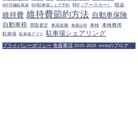
税金
特P（アースカー）
特P月極駐車場
特P駐車場シェア予約
維持費節約方法
維持費
自動車保険
自動車税
車検費用
買取査定
車検
車両盗難
車庫証明
駐車場シェアリング
駐車場
駐車場アプリ
プライバシーポリシー
免責事項
2019–2026 rovinのブログ