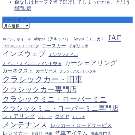
傷なしはセーフ？当て逃げしてしまったかも、と思う
場面3選
アーカイブ
ア
ー
JAF
カ
akippa（アキッパ）
Anyca（エニカ）
10インチホイール
イ
アースカー
PMCマンスリーパーク
イギリス車
ブ
インズウェブ
エンジンオイル
カーシェアリング
オイル・オイルエレメント交換
カーネクスト
カーリース
クラシックカーレンタル
クラシックカー・旧車
クラシックカー専門店
クラシックミニ・ローバーミニ
クラシックミニ・ローバーミニ専門店
シェアリング
タイヤ
ジムニー
トモシエ
メンテナンス
レッカー・ロードサービス
洗車アイテム
レンタカー
下取り
洗車専門店
洗車