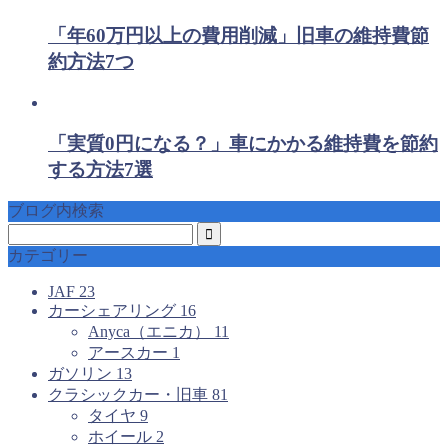
「年60万円以上の費用削減」旧車の維持費節
約方法7つ
「実質0円になる？」車にかかる維持費を節約
する方法7選
ブログ内検索
カテゴリー
JAF
23
カーシェアリング
16
Anyca（エニカ）
11
アースカー
1
ガソリン
13
クラシックカー・旧車
81
タイヤ
9
ホイール
2