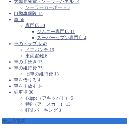
太陽光発電・ソーラーパネル
14
ソーラーカーポート
7
自動車保険
14
車
56
専門店
20
ジムニー専門店
11
スーパーセブン専門店
4
車のトラブル
47
ドアパンチ
19
車両盗難
6
車の手続き
15
車の維持費
75
旧車の維持費
13
車を借りる
4
車を手放す
14
駐車場
38
akippa（アキッパ！）
5
特P（アースカー）
13
軒先パーキング
3
最近の投稿