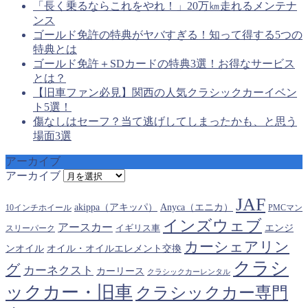
「長く乗るならこれをやれ！」20万㎞走れるメンテナ
ンス
ゴールド免許の特典がヤバすぎる！知って得する5つの
特典とは
ゴールド免許＋SDカードの特典3選！お得なサービス
とは？
【旧車ファン必見】関西の人気クラシックカーイベン
ト5選！
傷なしはセーフ？当て逃げしてしまったかも、と思う
場面3選
アーカイブ
アーカイブ
JAF
akippa（アキッパ）
Anyca（エニカ）
10インチホイール
PMCマン
インズウェブ
アースカー
エンジ
スリーパーク
イギリス車
カーシェアリン
オイル・オイルエレメント交換
ンオイル
クラシ
グ
カーネクスト
カーリース
クラシックカーレンタル
ックカー・旧車
クラシックカー専門