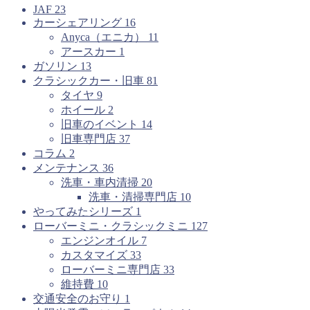
JAF
23
カーシェアリング
16
Anyca（エニカ）
11
アースカー
1
ガソリン
13
クラシックカー・旧車
81
タイヤ
9
ホイール
2
旧車のイベント
14
旧車専門店
37
コラム
2
メンテナンス
36
洗車・車内清掃
20
洗車・清掃専門店
10
やってみたシリーズ
1
ローバーミニ・クラシックミニ
127
エンジンオイル
7
カスタマイズ
33
ローバーミニ専門店
33
維持費
10
交通安全のお守り
1