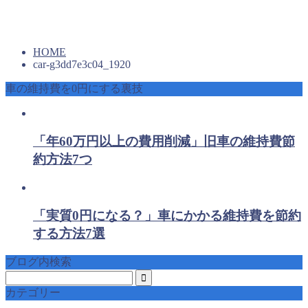
HOME
car-g3dd7e3c04_1920
車の維持費を0円にする裏技
「年60万円以上の費用削減」旧車の維持費節
約方法7つ
「実質0円になる？」車にかかる維持費を節約
する方法7選
ブログ内検索
カテゴリー