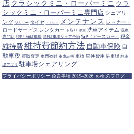
クラシックミニ・ローバーミニ
店
クラ
シックミニ・ローバーミニ専門店
シェアリ
メンテナンス
ング
タイヤ
レッカー・
ジムニー
トモシエ
洗車アイテム
ロードサービス
レンタカー
下取り
洗車
洗車
税金
特P（アースカー）
専門店
特P月極駐車場
特P駐車場シェア予約
維持費節約方法
維持費
自動車保険
自
動車税
車検費用
買取査定
車検
駐車場
車両盗難
駐車
車庫証明
駐車場シェアリング
場アプリ
プライバシーポリシー
免責事項
2019–2026 rovinのブログ