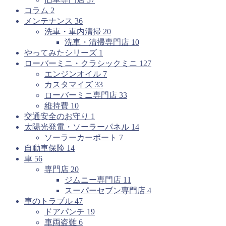
コラム
2
メンテナンス
36
洗車・車内清掃
20
洗車・清掃専門店
10
やってみたシリーズ
1
ローバーミニ・クラシックミニ
127
エンジンオイル
7
カスタマイズ
33
ローバーミニ専門店
33
維持費
10
交通安全のお守り
1
太陽光発電・ソーラーパネル
14
ソーラーカーポート
7
自動車保険
14
車
56
専門店
20
ジムニー専門店
11
スーパーセブン専門店
4
車のトラブル
47
ドアパンチ
19
車両盗難
6