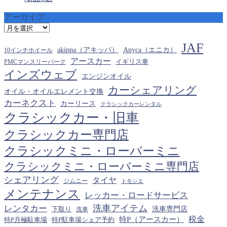
アーカイブ
ア
ー
JAF
カ
akippa（アキッパ）
Anyca（エニカ）
10インチホイール
イ
アースカー
PMCマンスリーパーク
イギリス車
ブ
インズウェブ
エンジンオイル
カーシェアリング
オイル・オイルエレメント交換
カーネクスト
カーリース
クラシックカーレンタル
クラシックカー・旧車
クラシックカー専門店
クラシックミニ・ローバーミニ
クラシックミニ・ローバーミニ専門店
シェアリング
タイヤ
ジムニー
トモシエ
メンテナンス
レッカー・ロードサービス
洗車アイテム
レンタカー
下取り
洗車専門店
洗車
税金
特P（アースカー）
特P月極駐車場
特P駐車場シェア予約