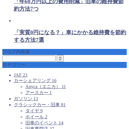
「年60万円以上の費用削減」旧車の維持費節
約方法7つ
「実質0円になる？」車にかかる維持費を節約
する方法7選
ブログ内検索
カテゴリー
JAF
23
カーシェアリング
16
Anyca（エニカ）
11
アースカー
1
ガソリン
13
クラシックカー・旧車
81
タイヤ
9
ホイール
2
旧車のイベント
14
旧車専門店
37