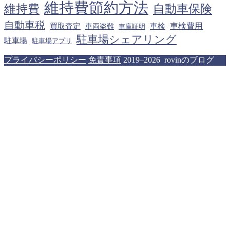
維持費節約方法
維持費
自動車保険
自動車税
車検費用
買取査定
車検
車両盗難
車庫証明
駐車場シェアリング
駐車場
駐車場アプリ
プライバシーポリシー
免責事項
2019–2026 rovinのブログ