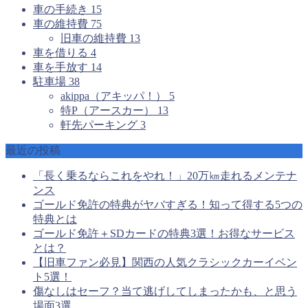
車の手続き
15
車の維持費
75
旧車の維持費
13
車を借りる
4
車を手放す
14
駐車場
38
akippa（アキッパ！）
5
特P（アースカー）
13
軒先パーキング
3
最近の投稿
「長く乗るならこれをやれ！」20万㎞走れるメンテナ
ンス
ゴールド免許の特典がヤバすぎる！知って得する5つの
特典とは
ゴールド免許＋SDカードの特典3選！お得なサービス
とは？
【旧車ファン必見】関西の人気クラシックカーイベン
ト5選！
傷なしはセーフ？当て逃げしてしまったかも、と思う
場面3選