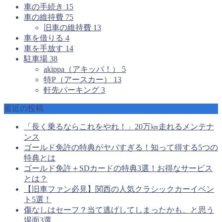
車の手続き
15
車の維持費
75
旧車の維持費
13
車を借りる
4
車を手放す
14
駐車場
38
akippa（アキッパ！）
5
特P（アースカー）
13
軒先パーキング
3
最近の投稿
「長く乗るならこれをやれ！」20万㎞走れるメンテナ
ンス
ゴールド免許の特典がヤバすぎる！知って得する5つの
特典とは
ゴールド免許＋SDカードの特典3選！お得なサービス
とは？
【旧車ファン必見】関西の人気クラシックカーイベン
ト5選！
傷なしはセーフ？当て逃げしてしまったかも、と思う
場面3選