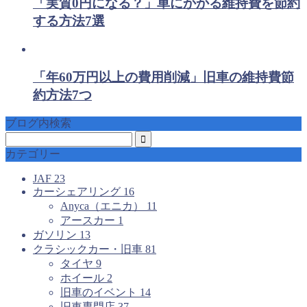
「実質0円になる？」車にかかる維持費を節約
する方法7選
「年60万円以上の費用削減」旧車の維持費節
約方法7つ
ブログ内検索
カテゴリー
JAF
23
カーシェアリング
16
Anyca（エニカ）
11
アースカー
1
ガソリン
13
クラシックカー・旧車
81
タイヤ
9
ホイール
2
旧車のイベント
14
旧車専門店
37