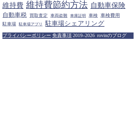
維持費節約方法
維持費
自動車保険
自動車税
車検費用
買取査定
車検
車両盗難
車庫証明
駐車場シェアリング
駐車場
駐車場アプリ
プライバシーポリシー
免責事項
2019–2026 rovinのブログ