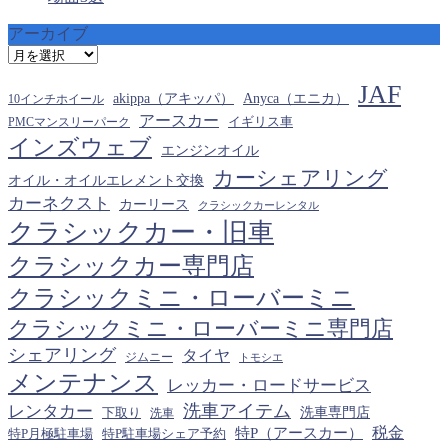
アーカイブ
ア
ー
JAF
カ
akippa（アキッパ）
Anyca（エニカ）
10インチホイール
イ
アースカー
PMCマンスリーパーク
イギリス車
ブ
インズウェブ
エンジンオイル
カーシェアリング
オイル・オイルエレメント交換
カーネクスト
カーリース
クラシックカーレンタル
クラシックカー・旧車
クラシックカー専門店
クラシックミニ・ローバーミニ
クラシックミニ・ローバーミニ専門店
シェアリング
タイヤ
ジムニー
トモシエ
メンテナンス
レッカー・ロードサービス
洗車アイテム
レンタカー
下取り
洗車専門店
洗車
税金
特P（アースカー）
特P月極駐車場
特P駐車場シェア予約