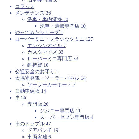
コラム
2
メンテナンス
36
洗車・車内清掃
20
洗車・清掃専門店
10
やってみたシリーズ
1
ローバーミニ・クラシックミニ
127
エンジンオイル
7
カスタマイズ
33
ローバーミニ専門店
33
維持費
10
交通安全のお守り
1
太陽光発電・ソーラーパネル
14
ソーラーカーポート
7
自動車保険
14
車
56
専門店
20
ジムニー専門店
11
スーパーセブン専門店
4
車のトラブル
47
ドアパンチ
19
車両盗難
6