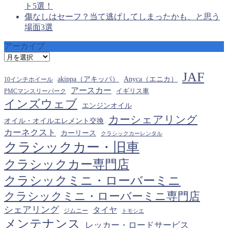
ト5選！
傷なしはセーフ？当て逃げしてしまったかも、と思う
場面3選
アーカイブ
ア
ー
JAF
カ
akippa（アキッパ）
Anyca（エニカ）
10インチホイール
イ
アースカー
PMCマンスリーパーク
イギリス車
ブ
インズウェブ
エンジンオイル
カーシェアリング
オイル・オイルエレメント交換
カーネクスト
カーリース
クラシックカーレンタル
クラシックカー・旧車
クラシックカー専門店
クラシックミニ・ローバーミニ
クラシックミニ・ローバーミニ専門店
シェアリング
タイヤ
ジムニー
トモシエ
メンテナンス
レッカー・ロードサービス