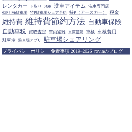
洗車アイテム
レンタカー
下取り
洗車専門店
洗車
税金
特P（アースカー）
特P月極駐車場
特P駐車場シェア予約
維持費節約方法
維持費
自動車保険
自動車税
車検費用
買取査定
車検
車両盗難
車庫証明
駐車場シェアリング
駐車場
駐車場アプリ
プライバシーポリシー
免責事項
2019–2026 rovinのブログ