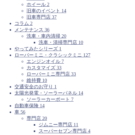
ホイール
2
旧車のイベント
14
旧車専門店
37
コラム
2
メンテナンス
36
洗車・車内清掃
20
洗車・清掃専門店
10
やってみたシリーズ
1
ローバーミニ・クラシックミニ
127
エンジンオイル
7
カスタマイズ
33
ローバーミニ専門店
33
維持費
10
交通安全のお守り
1
太陽光発電・ソーラーパネル
14
ソーラーカーポート
7
自動車保険
14
車
56
専門店
20
ジムニー専門店
11
スーパーセブン専門店
4