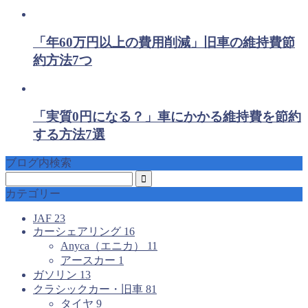
「年60万円以上の費用削減」旧車の維持費節
約方法7つ
「実質0円になる？」車にかかる維持費を節約
する方法7選
ブログ内検索
カテゴリー
JAF
23
カーシェアリング
16
Anyca（エニカ）
11
アースカー
1
ガソリン
13
クラシックカー・旧車
81
タイヤ
9