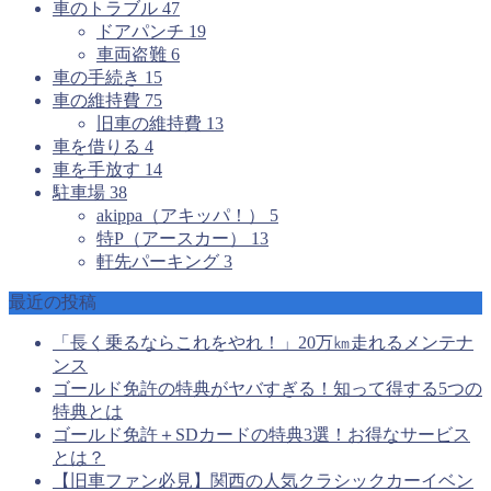
車のトラブル
47
ドアパンチ
19
車両盗難
6
車の手続き
15
車の維持費
75
旧車の維持費
13
車を借りる
4
車を手放す
14
駐車場
38
akippa（アキッパ！）
5
特P（アースカー）
13
軒先パーキング
3
最近の投稿
「長く乗るならこれをやれ！」20万㎞走れるメンテナ
ンス
ゴールド免許の特典がヤバすぎる！知って得する5つの
特典とは
ゴールド免許＋SDカードの特典3選！お得なサービス
とは？
【旧車ファン必見】関西の人気クラシックカーイベン