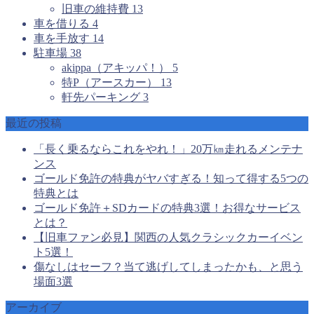
旧車の維持費
13
車を借りる
4
車を手放す
14
駐車場
38
akippa（アキッパ！）
5
特P（アースカー）
13
軒先パーキング
3
最近の投稿
「長く乗るならこれをやれ！」20万㎞走れるメンテナ
ンス
ゴールド免許の特典がヤバすぎる！知って得する5つの
特典とは
ゴールド免許＋SDカードの特典3選！お得なサービス
とは？
【旧車ファン必見】関西の人気クラシックカーイベン
ト5選！
傷なしはセーフ？当て逃げしてしまったかも、と思う
場面3選
アーカイブ