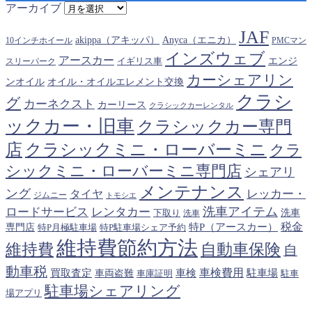
アーカイブ
JAF
akippa（アキッパ）
Anyca（エニカ）
10インチホイール
PMCマン
インズウェブ
アースカー
エンジ
スリーパーク
イギリス車
カーシェアリン
オイル・オイルエレメント交換
ンオイル
クラシ
グ
カーネクスト
カーリース
クラシックカーレンタル
ックカー・旧車
クラシックカー専門
クラシックミニ・ローバーミニ
店
クラ
シックミニ・ローバーミニ専門店
シェアリ
メンテナンス
ング
タイヤ
レッカー・
ジムニー
トモシエ
洗車アイテム
ロードサービス
レンタカー
下取り
洗車
洗車
税金
特P（アースカー）
専門店
特P月極駐車場
特P駐車場シェア予約
維持費節約方法
維持費
自動車保険
自
動車税
車検費用
買取査定
車検
駐車場
車両盗難
駐車
車庫証明
駐車場シェアリング
場アプリ