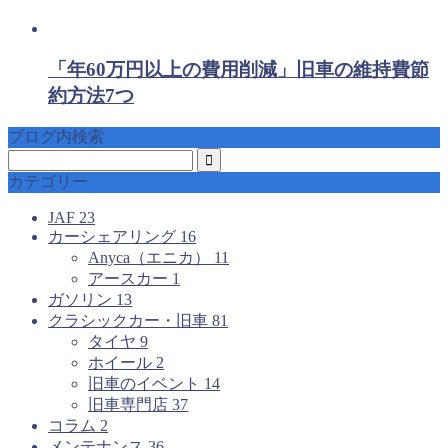
「年60万円以上の費用削減」旧車の維持費節
約方法7つ
ブログ内検索
カテゴリー
JAF
23
カーシェアリング
16
Anyca（エニカ）
11
アースカー
1
ガソリン
13
クラシックカー・旧車
81
タイヤ
9
ホイール
2
旧車のイベント
14
旧車専門店
37
コラム
2
メンテナンス
36