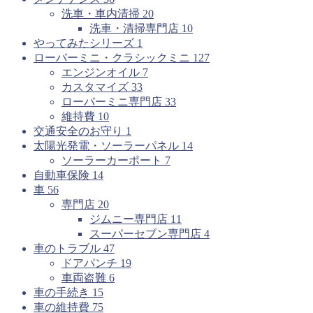
洗車・車内清掃
20
洗車・清掃専門店
10
やってみたシリーズ
1
ローバーミニ・クラシックミニ
127
エンジンオイル
7
カスタマイズ
33
ローバーミニ専門店
33
維持費
10
交通安全のお守り
1
太陽光発電・ソーラーパネル
14
ソーラーカーポート
7
自動車保険
14
車
56
専門店
20
ジムニー専門店
11
スーパーセブン専門店
4
車のトラブル
47
ドアパンチ
19
車両盗難
6
車の手続き
15
車の維持費
75