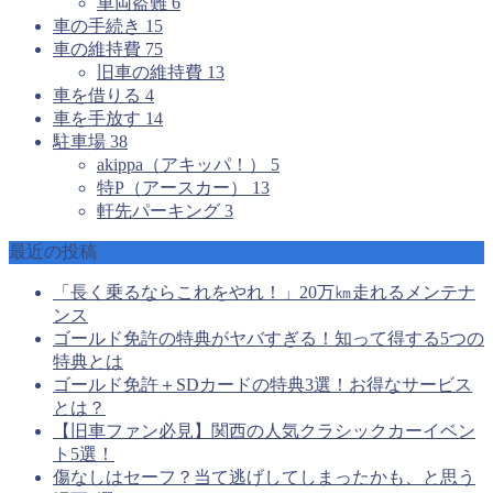
車両盗難
6
車の手続き
15
車の維持費
75
旧車の維持費
13
車を借りる
4
車を手放す
14
駐車場
38
akippa（アキッパ！）
5
特P（アースカー）
13
軒先パーキング
3
最近の投稿
「長く乗るならこれをやれ！」20万㎞走れるメンテナ
ンス
ゴールド免許の特典がヤバすぎる！知って得する5つの
特典とは
ゴールド免許＋SDカードの特典3選！お得なサービス
とは？
【旧車ファン必見】関西の人気クラシックカーイベン
ト5選！
傷なしはセーフ？当て逃げしてしまったかも、と思う