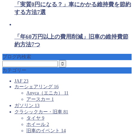
「実質0円になる？」車にかかる維持費を節約
する方法7選
「年60万円以上の費用削減」旧車の維持費節
約方法7つ
ブログ内検索
カテゴリー
JAF
23
カーシェアリング
16
Anyca（エニカ）
11
アースカー
1
ガソリン
13
クラシックカー・旧車
81
タイヤ
9
ホイール
2
旧車のイベント
14