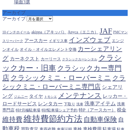
場面3選
アーカイブ
アーカイブ
JAF
akippa（アキッパ）
Anyca（エニカ）
10インチホイール
PMCマン
インズウェブ
アースカー
エンジ
スリーパーク
イギリス車
カーシェアリン
オイル・オイルエレメント交換
ンオイル
クラシ
グ
カーネクスト
カーリース
クラシックカーレンタル
ックカー・旧車
クラシックカー専門
クラシックミニ・ローバーミニ
店
クラ
シックミニ・ローバーミニ専門店
シェアリ
メンテナンス
ング
タイヤ
レッカー・
ジムニー
トモシエ
洗車アイテム
ロードサービス
レンタカー
下取り
洗車
洗車
税金
特P（アースカー）
専門店
特P月極駐車場
特P駐車場シェア予約
維持費節約方法
維持費
自動車保険
自
動車税
車検費用
買取査定
車検
駐車場
車両盗難
駐車
車庫証明