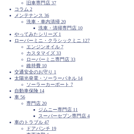
旧車専門店
37
コラム
2
メンテナンス
36
洗車・車内清掃
20
洗車・清掃専門店
10
やってみたシリーズ
1
ローバーミニ・クラシックミニ
127
エンジンオイル
7
カスタマイズ
33
ローバーミニ専門店
33
維持費
10
交通安全のお守り
1
太陽光発電・ソーラーパネル
14
ソーラーカーポート
7
自動車保険
14
車
56
専門店
20
ジムニー専門店
11
スーパーセブン専門店
4
車のトラブル
47
ドアパンチ
19