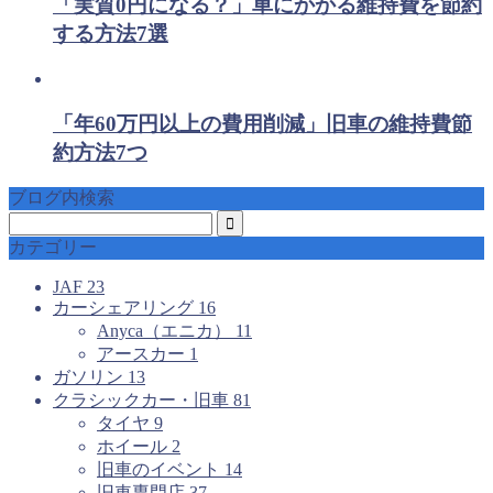
「実質0円になる？」車にかかる維持費を節約
する方法7選
「年60万円以上の費用削減」旧車の維持費節
約方法7つ
ブログ内検索
カテゴリー
JAF
23
カーシェアリング
16
Anyca（エニカ）
11
アースカー
1
ガソリン
13
クラシックカー・旧車
81
タイヤ
9
ホイール
2
旧車のイベント
14
旧車専門店
37