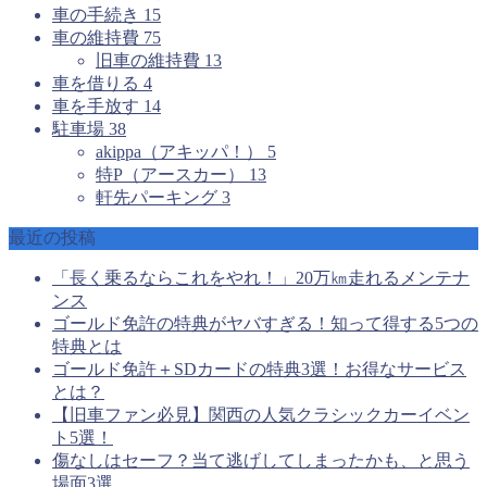
車の手続き
15
車の維持費
75
旧車の維持費
13
車を借りる
4
車を手放す
14
駐車場
38
akippa（アキッパ！）
5
特P（アースカー）
13
軒先パーキング
3
最近の投稿
「長く乗るならこれをやれ！」20万㎞走れるメンテナ
ンス
ゴールド免許の特典がヤバすぎる！知って得する5つの
特典とは
ゴールド免許＋SDカードの特典3選！お得なサービス
とは？
【旧車ファン必見】関西の人気クラシックカーイベン
ト5選！
傷なしはセーフ？当て逃げしてしまったかも、と思う
場面3選