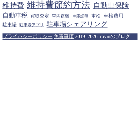
維持費節約方法
維持費
自動車保険
自動車税
車検費用
買取査定
車検
車両盗難
車庫証明
駐車場シェアリング
駐車場
駐車場アプリ
プライバシーポリシー
免責事項
2019–2026 rovinのブログ