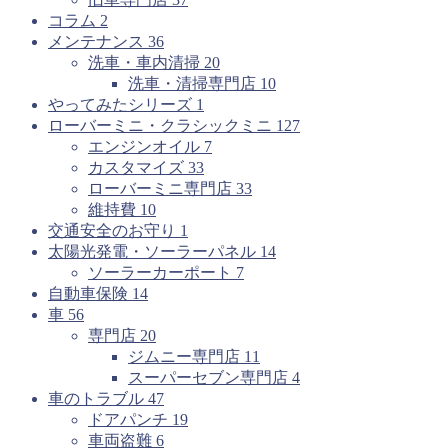
コラム
2
メンテナンス
36
洗車・車内清掃
20
洗車・清掃専門店
10
やってみたシリーズ
1
ローバーミニ・クラシックミニ
127
エンジンオイル
7
カスタマイズ
33
ローバーミニ専門店
33
維持費
10
交通安全のお守り
1
太陽光発電・ソーラーパネル
14
ソーラーカーポート
7
自動車保険
14
車
56
専門店
20
ジムニー専門店
11
スーパーセブン専門店
4
車のトラブル
47
ドアパンチ
19
車両盗難
6