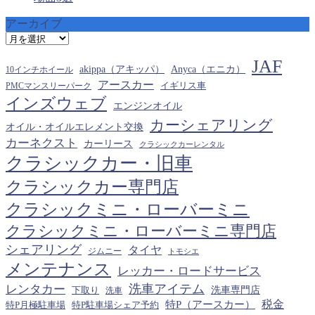
アーカイブ
ア
ー
JAF
カ
akippa（アキッパ）
Anyca（エニカ）
10インチホイール
イ
アースカー
PMCマンスリーパーク
イギリス車
ブ
インズウェブ
エンジンオイル
カーシェアリング
オイル・オイルエレメント交換
カーネクスト
カーリース
クラシックカーレンタル
クラシックカー・旧車
クラシックカー専門店
クラシックミニ・ローバーミニ
クラシックミニ・ローバーミニ専門店
シェアリング
タイヤ
ジムニー
トモシエ
メンテナンス
レッカー・ロードサービス
洗車アイテム
レンタカー
下取り
洗車専門店
洗車
税金
特P（アースカー）
特P月極駐車場
特P駐車場シェア予約