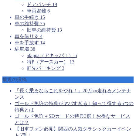
ドアパンチ
19
車両盗難
6
車の手続き
15
車の維持費
75
旧車の維持費
13
車を借りる
4
車を手放す
14
駐車場
38
akippa（アキッパ！）
5
特P（アースカー）
13
軒先パーキング
3
最近の投稿
「長く乗るならこれをやれ！」20万㎞走れるメンテナ
ンス
ゴールド免許の特典がヤバすぎる！知って得する5つの
特典とは
ゴールド免許＋SDカードの特典3選！お得なサービス
とは？
【旧車ファン必見】関西の人気クラシックカーイベン
ト5選！