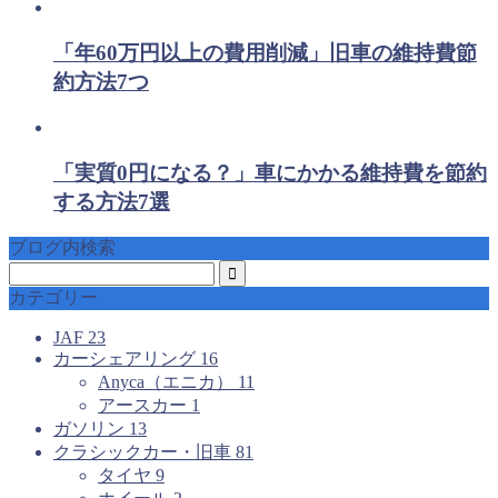
「年60万円以上の費用削減」旧車の維持費節
約方法7つ
「実質0円になる？」車にかかる維持費を節約
する方法7選
ブログ内検索
カテゴリー
JAF
23
カーシェアリング
16
Anyca（エニカ）
11
アースカー
1
ガソリン
13
クラシックカー・旧車
81
タイヤ
9