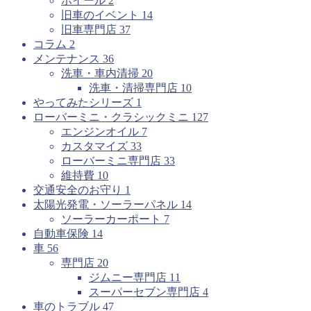
ホイール
2
旧車のイベント
14
旧車専門店
37
コラム
2
メンテナンス
36
洗車・車内清掃
20
洗車・清掃専門店
10
やってみたシリーズ
1
ローバーミニ・クラシックミニ
127
エンジンオイル
7
カスタマイズ
33
ローバーミニ専門店
33
維持費
10
交通安全のお守り
1
太陽光発電・ソーラーパネル
14
ソーラーカーポート
7
自動車保険
14
車
56
専門店
20
ジムニー専門店
11
スーパーセブン専門店
4
車のトラブル
47