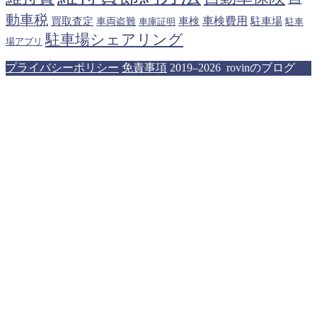
動車税
車検費用
買取査定
車検
駐車場
車両盗難
駐車
車庫証明
駐車場シェアリング
場アプリ
プライバシーポリシー
免責事項
2019–2026 rovinのブログ