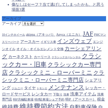
傷なしはセーフ？当て逃げしてしまったかも、と思う
場面3選
アーカイブ
アーカイブ
JAF
akippa（アキッパ）
Anyca（エニカ）
10インチホイール
PMCマン
インズウェブ
アースカー
エンジ
スリーパーク
イギリス車
カーシェアリン
オイル・オイルエレメント交換
ンオイル
クラシ
グ
カーネクスト
カーリース
クラシックカーレンタル
ックカー・旧車
クラシックカー専門
クラシックミニ・ローバーミニ
店
クラ
シックミニ・ローバーミニ専門店
シェアリ
メンテナンス
ング
タイヤ
レッカー・
ジムニー
トモシエ
洗車アイテム
ロードサービス
レンタカー
下取り
洗車
洗車
税金
特P（アースカー）
専門店
特P月極駐車場
特P駐車場シェア予約
維持費節約方法
維持費
自動車保険
自