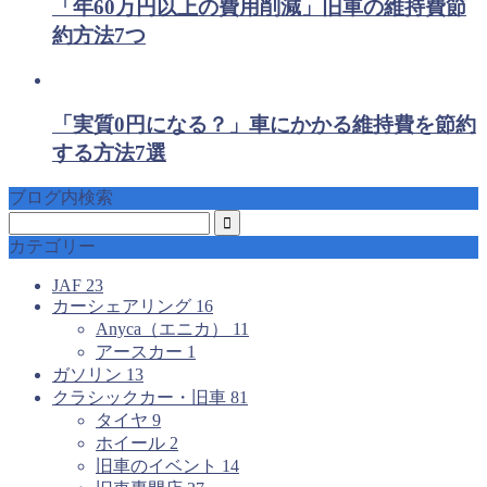
「年60万円以上の費用削減」旧車の維持費節
約方法7つ
「実質0円になる？」車にかかる維持費を節約
する方法7選
ブログ内検索
カテゴリー
JAF
23
カーシェアリング
16
Anyca（エニカ）
11
アースカー
1
ガソリン
13
クラシックカー・旧車
81
タイヤ
9
ホイール
2
旧車のイベント
14