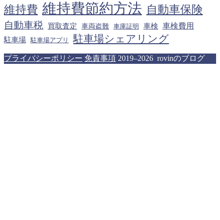
維持費節約方法
維持費
自動車保険
自動車税
車検費用
買取査定
車検
車両盗難
車庫証明
駐車場シェアリング
駐車場
駐車場アプリ
プライバシーポリシー
免責事項
2019–2026 rovinのブログ