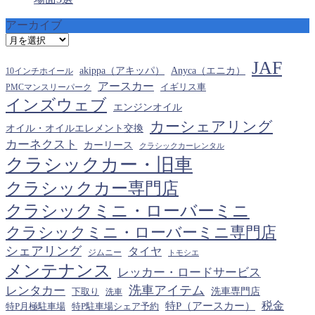
アーカイブ
ア
ー
JAF
カ
akippa（アキッパ）
Anyca（エニカ）
10インチホイール
イ
アースカー
PMCマンスリーパーク
イギリス車
ブ
インズウェブ
エンジンオイル
カーシェアリング
オイル・オイルエレメント交換
カーネクスト
カーリース
クラシックカーレンタル
クラシックカー・旧車
クラシックカー専門店
クラシックミニ・ローバーミニ
クラシックミニ・ローバーミニ専門店
シェアリング
タイヤ
ジムニー
トモシエ
メンテナンス
レッカー・ロードサービス
洗車アイテム
レンタカー
下取り
洗車専門店
洗車
税金
特P（アースカー）
特P月極駐車場
特P駐車場シェア予約