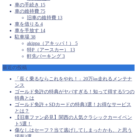
車の手続き
15
車の維持費
75
旧車の維持費
13
車を借りる
4
車を手放す
14
駐車場
38
akippa（アキッパ！）
5
特P（アースカー）
13
軒先パーキング
3
最近の投稿
「長く乗るならこれをやれ！」20万㎞走れるメンテナ
ンス
ゴールド免許の特典がヤバすぎる！知って得する5つの
特典とは
ゴールド免許＋SDカードの特典3選！お得なサービス
とは？
【旧車ファン必見】関西の人気クラシックカーイベン
ト5選！
傷なしはセーフ？当て逃げしてしまったかも、と思う
場面3選