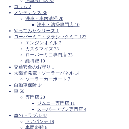
旧車専門店
37
コラム
2
メンテナンス
36
洗車・車内清掃
20
洗車・清掃専門店
10
やってみたシリーズ
1
ローバーミニ・クラシックミニ
127
エンジンオイル
7
カスタマイズ
33
ローバーミニ専門店
33
維持費
10
交通安全のお守り
1
太陽光発電・ソーラーパネル
14
ソーラーカーポート
7
自動車保険
14
車
56
専門店
20
ジムニー専門店
11
スーパーセブン専門店
4
車のトラブル
47
ドアパンチ
19
車両盗難
6