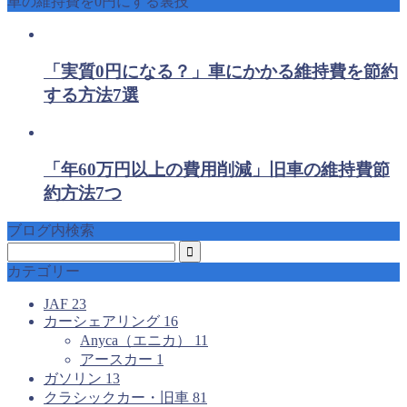
車の維持費を0円にする裏技
「実質0円になる？」車にかかる維持費を節約
する方法7選
「年60万円以上の費用削減」旧車の維持費節
約方法7つ
ブログ内検索
カテゴリー
JAF
23
カーシェアリング
16
Anyca（エニカ）
11
アースカー
1
ガソリン
13
クラシックカー・旧車
81