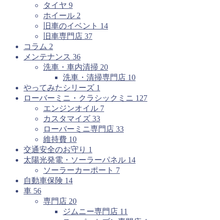
タイヤ
9
ホイール
2
旧車のイベント
14
旧車専門店
37
コラム
2
メンテナンス
36
洗車・車内清掃
20
洗車・清掃専門店
10
やってみたシリーズ
1
ローバーミニ・クラシックミニ
127
エンジンオイル
7
カスタマイズ
33
ローバーミニ専門店
33
維持費
10
交通安全のお守り
1
太陽光発電・ソーラーパネル
14
ソーラーカーポート
7
自動車保険
14
車
56
専門店
20
ジムニー専門店
11