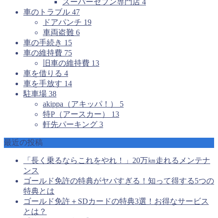
スーパーセブン専門店
4
車のトラブル
47
ドアパンチ
19
車両盗難
6
車の手続き
15
車の維持費
75
旧車の維持費
13
車を借りる
4
車を手放す
14
駐車場
38
akippa（アキッパ！）
5
特P（アースカー）
13
軒先パーキング
3
最近の投稿
「長く乗るならこれをやれ！」20万㎞走れるメンテナ
ンス
ゴールド免許の特典がヤバすぎる！知って得する5つの
特典とは
ゴールド免許＋SDカードの特典3選！お得なサービス
とは？