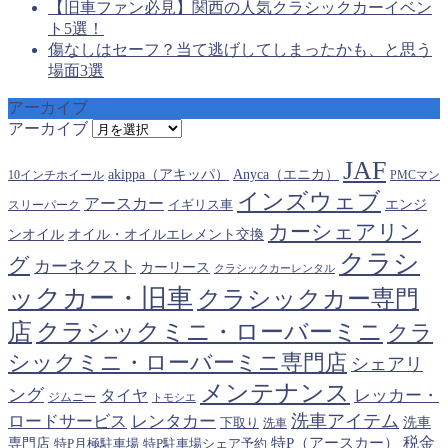
【旧車ファン必見】関西の人気クラシックカーイベン
ト5選！
傷なしはセーフ？当て逃げしてしまったかも、と思う
場面3選
アーカイブ
アーカイブ
JAF
akippa（アキッパ）
Anyca（エニカ）
10インチホイール
PMCマン
インズウェブ
アースカー
エンジ
スリーパーク
イギリス車
カーシェアリン
オイル・オイルエレメント交換
ンオイル
クラシ
グ
カーネクスト
カーリース
クラシックカーレンタル
ックカー・旧車
クラシックカー専門
クラシックミニ・ローバーミニ
店
クラ
シックミニ・ローバーミニ専門店
シェアリ
メンテナンス
ング
タイヤ
レッカー・
ジムニー
トモシエ
洗車アイテム
ロードサービス
レンタカー
下取り
洗車
洗車
税金
特P（アースカー）
専門店
特P月極駐車場
特P駐車場シェア予約