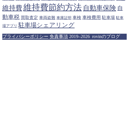
維持費節約方法
維持費
自動車保険
自
動車税
車検費用
買取査定
車検
駐車場
車両盗難
駐車
車庫証明
駐車場シェアリング
場アプリ
プライバシーポリシー
免責事項
2019–2026 rovinのブログ