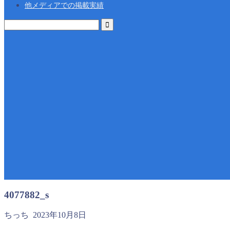
他メディアでの掲載実績
4077882_s
ちっち
2023年10月8日