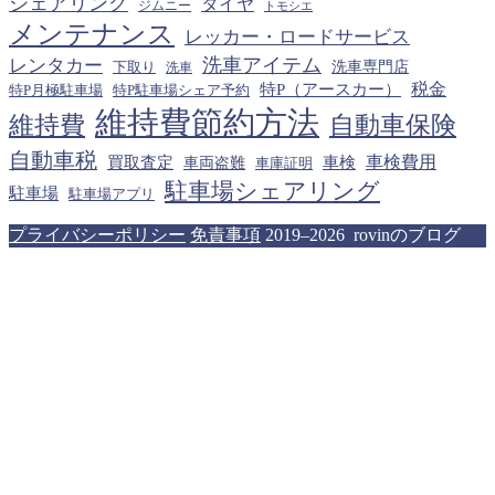
シェアリング
タイヤ
ジムニー
トモシエ
メンテナンス
レッカー・ロードサービス
洗車アイテム
レンタカー
下取り
洗車専門店
洗車
税金
特P（アースカー）
特P月極駐車場
特P駐車場シェア予約
維持費節約方法
維持費
自動車保険
自動車税
車検費用
買取査定
車検
車両盗難
車庫証明
駐車場シェアリング
駐車場
駐車場アプリ
プライバシーポリシー
免責事項
2019–2026 rovinのブログ