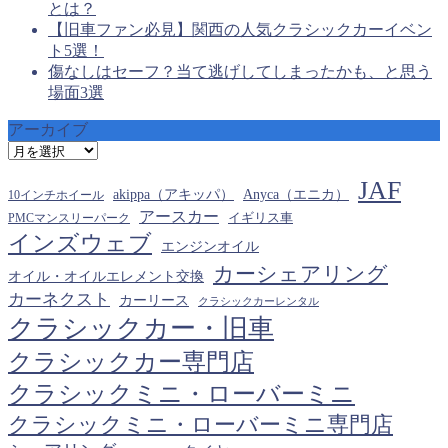
とは？
【旧車ファン必見】関西の人気クラシックカーイベン
ト5選！
傷なしはセーフ？当て逃げしてしまったかも、と思う
場面3選
アーカイブ
ア
ー
JAF
カ
akippa（アキッパ）
Anyca（エニカ）
10インチホイール
イ
アースカー
PMCマンスリーパーク
イギリス車
ブ
インズウェブ
エンジンオイル
カーシェアリング
オイル・オイルエレメント交換
カーネクスト
カーリース
クラシックカーレンタル
クラシックカー・旧車
クラシックカー専門店
クラシックミニ・ローバーミニ
クラシックミニ・ローバーミニ専門店