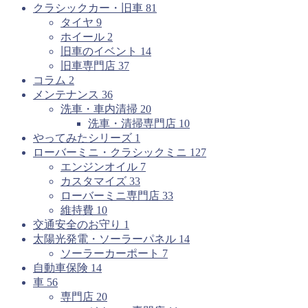
クラシックカー・旧車
81
タイヤ
9
ホイール
2
旧車のイベント
14
旧車専門店
37
コラム
2
メンテナンス
36
洗車・車内清掃
20
洗車・清掃専門店
10
やってみたシリーズ
1
ローバーミニ・クラシックミニ
127
エンジンオイル
7
カスタマイズ
33
ローバーミニ専門店
33
維持費
10
交通安全のお守り
1
太陽光発電・ソーラーパネル
14
ソーラーカーポート
7
自動車保険
14
車
56
専門店
20