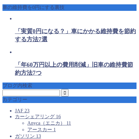
車の維持費を0円にする裏技
「実質0円になる？」車にかかる維持費を節約
する方法7選
「年60万円以上の費用削減」旧車の維持費節
約方法7つ
ブログ内検索
カテゴリー
JAF
23
カーシェアリング
16
Anyca（エニカ）
11
アースカー
1
ガソリン
13