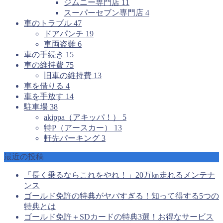
ジムニー専門店
11
スーパーセブン専門店
4
車のトラブル
47
ドアパンチ
19
車両盗難
6
車の手続き
15
車の維持費
75
旧車の維持費
13
車を借りる
4
車を手放す
14
駐車場
38
akippa（アキッパ！）
5
特P（アースカー）
13
軒先パーキング
3
最近の投稿
「長く乗るならこれをやれ！」20万㎞走れるメンテナ
ンス
ゴールド免許の特典がヤバすぎる！知って得する5つの
特典とは
ゴールド免許＋SDカードの特典3選！お得なサービス