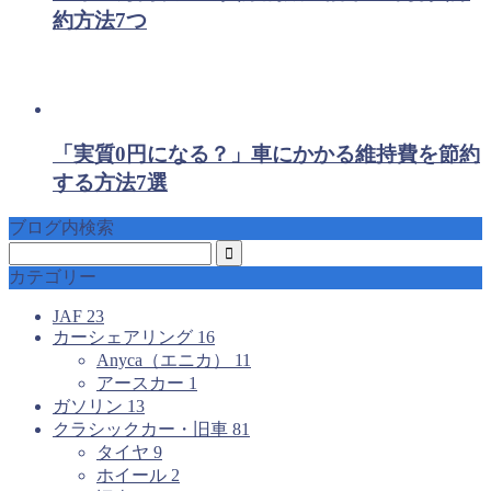
約方法7つ
「実質0円になる？」車にかかる維持費を節約
する方法7選
ブログ内検索
カテゴリー
JAF
23
カーシェアリング
16
Anyca（エニカ）
11
アースカー
1
ガソリン
13
クラシックカー・旧車
81
タイヤ
9
ホイール
2