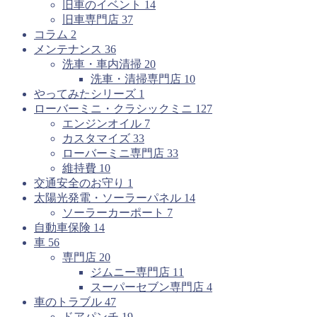
旧車のイベント
14
旧車専門店
37
コラム
2
メンテナンス
36
洗車・車内清掃
20
洗車・清掃専門店
10
やってみたシリーズ
1
ローバーミニ・クラシックミニ
127
エンジンオイル
7
カスタマイズ
33
ローバーミニ専門店
33
維持費
10
交通安全のお守り
1
太陽光発電・ソーラーパネル
14
ソーラーカーポート
7
自動車保険
14
車
56
専門店
20
ジムニー専門店
11
スーパーセブン専門店
4
車のトラブル
47
ドアパンチ
19