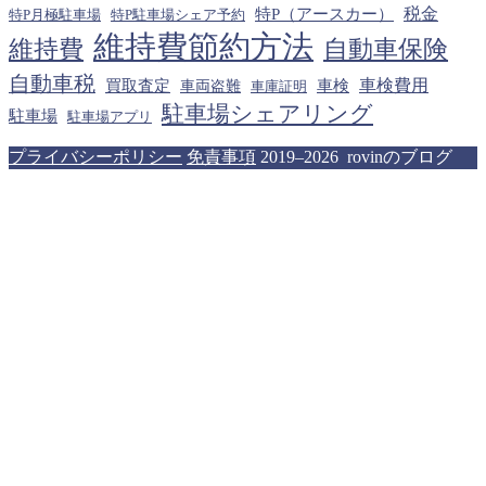
税金
特P（アースカー）
特P月極駐車場
特P駐車場シェア予約
維持費節約方法
維持費
自動車保険
自動車税
車検費用
買取査定
車検
車両盗難
車庫証明
駐車場シェアリング
駐車場
駐車場アプリ
プライバシーポリシー
免責事項
2019–2026 rovinのブログ