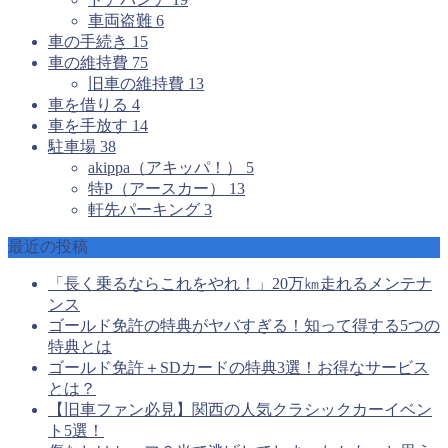
車両盗難
6
車の手続き
15
車の維持費
75
旧車の維持費
13
車を借りる
4
車を手放す
14
駐車場
38
akippa（アキッパ！）
5
特P（アースカー）
13
軒先パーキング
3
最近の投稿
「長く乗るならこれをやれ！」20万㎞走れるメンテナ
ンス
ゴールド免許の特典がヤバすぎる！知って得する5つの
特典とは
ゴールド免許＋SDカードの特典3選！お得なサービス
とは？
【旧車ファン必見】関西の人気クラシックカーイベン
ト5選！