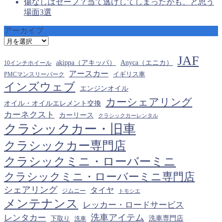
傷なしはセーフ？当て逃げしてしまったかも、と思う
場面3選
アーカイブ
ア
ー
JAF
カ
akippa（アキッパ）
Anyca（エニカ）
10インチホイール
イ
アースカー
PMCマンスリーパーク
イギリス車
ブ
インズウェブ
エンジンオイル
カーシェアリング
オイル・オイルエレメント交換
カーネクスト
カーリース
クラシックカーレンタル
クラシックカー・旧車
クラシックカー専門店
クラシックミニ・ローバーミニ
クラシックミニ・ローバーミニ専門店
シェアリング
タイヤ
ジムニー
トモシエ
メンテナンス
レッカー・ロードサービス
洗車アイテム
レンタカー
下取り
洗車専門店
洗車