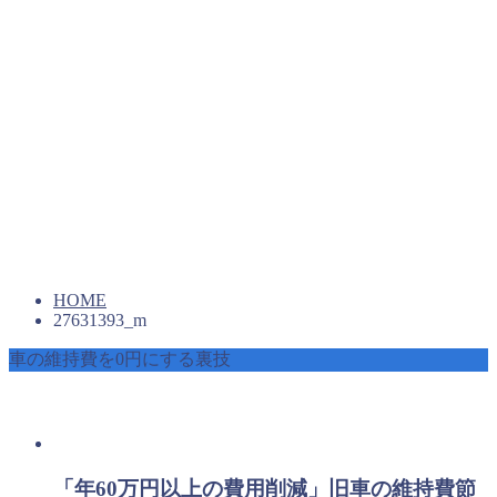
HOME
27631393_m
車の維持費を0円にする裏技
「年60万円以上の費用削減」旧車の維持費節