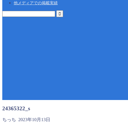
他メディアでの掲載実績
24365322_s
ちっち
2023年10月13日