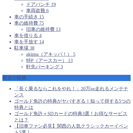
ドアパンチ
19
車両盗難
6
車の手続き
15
車の維持費
75
旧車の維持費
13
車を借りる
4
車を手放す
14
駐車場
38
akippa（アキッパ！）
5
特P（アースカー）
13
軒先パーキング
3
最近の投稿
「長く乗るならこれをやれ！」20万㎞走れるメンテナ
ンス
ゴールド免許の特典がヤバすぎる！知って得する5つの
特典とは
ゴールド免許＋SDカードの特典3選！お得なサービス
とは？
【旧車ファン必見】関西の人気クラシックカーイベン
ト5選！