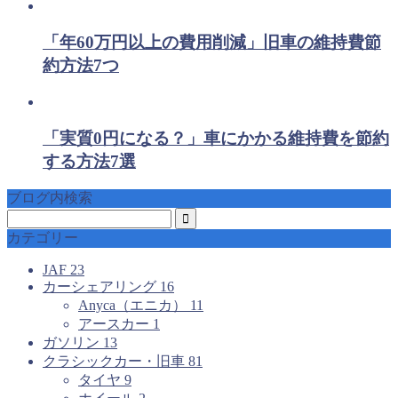
「年60万円以上の費用削減」旧車の維持費節
約方法7つ
「実質0円になる？」車にかかる維持費を節約
する方法7選
ブログ内検索
カテゴリー
JAF
23
カーシェアリング
16
Anyca（エニカ）
11
アースカー
1
ガソリン
13
クラシックカー・旧車
81
タイヤ
9