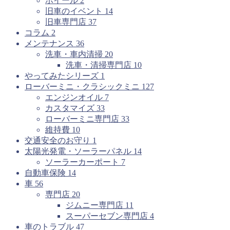
ホイール
2
旧車のイベント
14
旧車専門店
37
コラム
2
メンテナンス
36
洗車・車内清掃
20
洗車・清掃専門店
10
やってみたシリーズ
1
ローバーミニ・クラシックミニ
127
エンジンオイル
7
カスタマイズ
33
ローバーミニ専門店
33
維持費
10
交通安全のお守り
1
太陽光発電・ソーラーパネル
14
ソーラーカーポート
7
自動車保険
14
車
56
専門店
20
ジムニー専門店
11
スーパーセブン専門店
4
車のトラブル
47