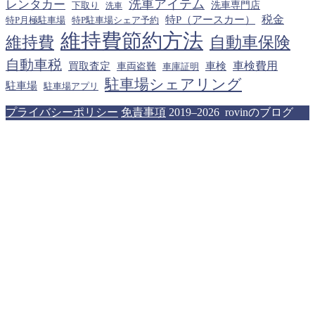
洗車アイテム
レンタカー
下取り
洗車専門店
洗車
税金
特P（アースカー）
特P月極駐車場
特P駐車場シェア予約
維持費節約方法
維持費
自動車保険
自動車税
車検費用
買取査定
車検
車両盗難
車庫証明
駐車場シェアリング
駐車場
駐車場アプリ
プライバシーポリシー
免責事項
2019–2026 rovinのブログ