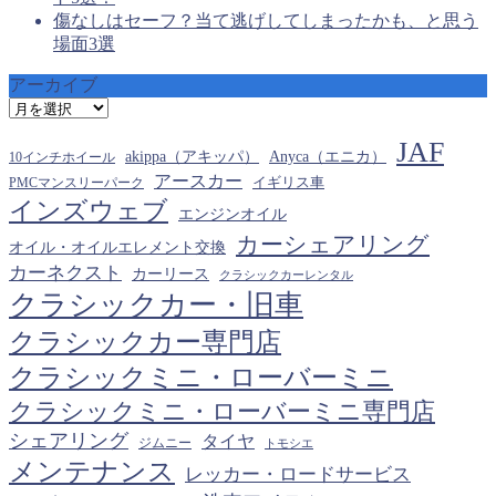
傷なしはセーフ？当て逃げしてしまったかも、と思う
場面3選
アーカイブ
ア
ー
JAF
カ
akippa（アキッパ）
Anyca（エニカ）
10インチホイール
イ
アースカー
PMCマンスリーパーク
イギリス車
ブ
インズウェブ
エンジンオイル
カーシェアリング
オイル・オイルエレメント交換
カーネクスト
カーリース
クラシックカーレンタル
クラシックカー・旧車
クラシックカー専門店
クラシックミニ・ローバーミニ
クラシックミニ・ローバーミニ専門店
シェアリング
タイヤ
ジムニー
トモシエ
メンテナンス
レッカー・ロードサービス