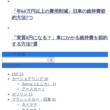
「年60万円以上の費用削減」旧車の維持費節
約方法7つ
「実質0円になる？」車にかかる維持費を節約
する方法7選
ブログ内検索
カテゴリー
JAF
23
カーシェアリング
16
Anyca（エニカ）
11
アースカー
1
ガソリン
13
クラシックカー・旧車
81
タイヤ
9
ホイール
2