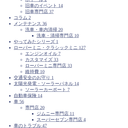
旧車のイベント
14
旧車専門店
37
コラム
2
メンテナンス
36
洗車・車内清掃
20
洗車・清掃専門店
10
やってみたシリーズ
1
ローバーミニ・クラシックミニ
127
エンジンオイル
7
カスタマイズ
33
ローバーミニ専門店
33
維持費
10
交通安全のお守り
1
太陽光発電・ソーラーパネル
14
ソーラーカーポート
7
自動車保険
14
車
56
専門店
20
ジムニー専門店
11
スーパーセブン専門店
4
車のトラブル
47