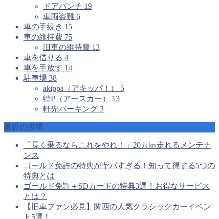
ドアパンチ
19
車両盗難
6
車の手続き
15
車の維持費
75
旧車の維持費
13
車を借りる
4
車を手放す
14
駐車場
38
akippa（アキッパ！）
5
特P（アースカー）
13
軒先パーキング
3
最近の投稿
「長く乗るならこれをやれ！」20万㎞走れるメンテナ
ンス
ゴールド免許の特典がヤバすぎる！知って得する5つの
特典とは
ゴールド免許＋SDカードの特典3選！お得なサービス
とは？
【旧車ファン必見】関西の人気クラシックカーイベン
ト5選！