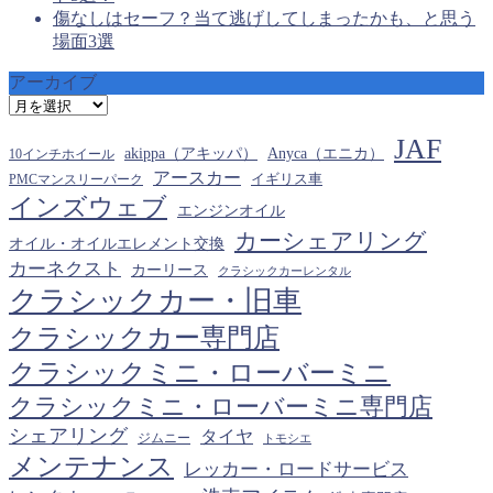
傷なしはセーフ？当て逃げしてしまったかも、と思う
場面3選
アーカイブ
ア
ー
JAF
カ
akippa（アキッパ）
Anyca（エニカ）
10インチホイール
イ
アースカー
PMCマンスリーパーク
イギリス車
ブ
インズウェブ
エンジンオイル
カーシェアリング
オイル・オイルエレメント交換
カーネクスト
カーリース
クラシックカーレンタル
クラシックカー・旧車
クラシックカー専門店
クラシックミニ・ローバーミニ
クラシックミニ・ローバーミニ専門店
シェアリング
タイヤ
ジムニー
トモシエ
メンテナンス
レッカー・ロードサービス