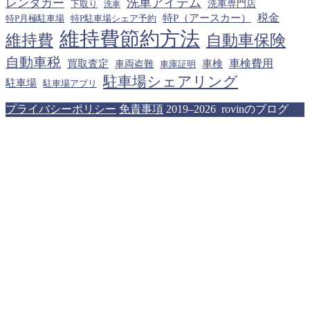
洗車アイテム
レンタカー
下取り
洗車専門店
洗車
税金
特P（アースカー）
特P月極駐車場
特P駐車場シェア予約
維持費節約方法
維持費
自動車保険
自動車税
車検費用
買取査定
車検
車両盗難
車庫証明
駐車場シェアリング
駐車場
駐車場アプリ
プライバシーポリシー
免責事項
2019–2026 rovinのブログ