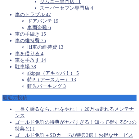
ジムニー専門店
11
スーパーセブン専門店
4
車のトラブル
47
ドアパンチ
19
車両盗難
6
車の手続き
15
車の維持費
75
旧車の維持費
13
車を借りる
4
車を手放す
14
駐車場
38
akippa（アキッパ！）
5
特P（アースカー）
13
軒先パーキング
3
最近の投稿
「長く乗るならこれをやれ！」20万㎞走れるメンテナ
ンス
ゴールド免許の特典がヤバすぎる！知って得する5つの
特典とは
ゴールド免許＋SDカードの特典3選！お得なサービス