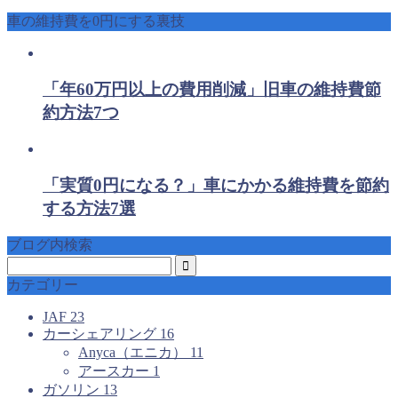
車の維持費を0円にする裏技
「年60万円以上の費用削減」旧車の維持費節
約方法7つ
「実質0円になる？」車にかかる維持費を節約
する方法7選
ブログ内検索
カテゴリー
JAF
23
カーシェアリング
16
Anyca（エニカ）
11
アースカー
1
ガソリン
13