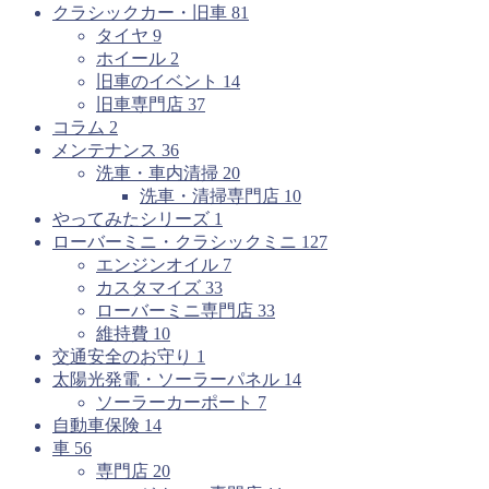
クラシックカー・旧車
81
タイヤ
9
ホイール
2
旧車のイベント
14
旧車専門店
37
コラム
2
メンテナンス
36
洗車・車内清掃
20
洗車・清掃専門店
10
やってみたシリーズ
1
ローバーミニ・クラシックミニ
127
エンジンオイル
7
カスタマイズ
33
ローバーミニ専門店
33
維持費
10
交通安全のお守り
1
太陽光発電・ソーラーパネル
14
ソーラーカーポート
7
自動車保険
14
車
56
専門店
20