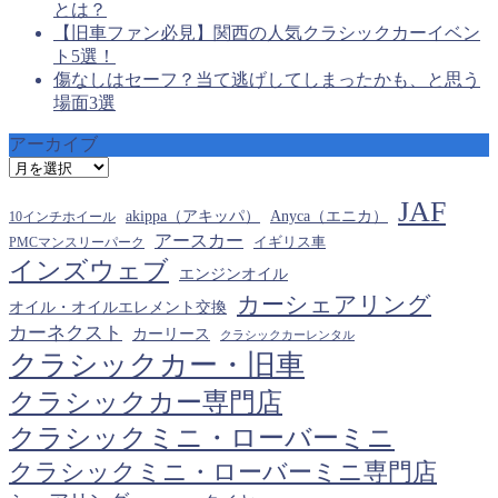
とは？
【旧車ファン必見】関西の人気クラシックカーイベン
ト5選！
傷なしはセーフ？当て逃げしてしまったかも、と思う
場面3選
アーカイブ
ア
ー
JAF
カ
akippa（アキッパ）
Anyca（エニカ）
10インチホイール
イ
アースカー
PMCマンスリーパーク
イギリス車
ブ
インズウェブ
エンジンオイル
カーシェアリング
オイル・オイルエレメント交換
カーネクスト
カーリース
クラシックカーレンタル
クラシックカー・旧車
クラシックカー専門店
クラシックミニ・ローバーミニ
クラシックミニ・ローバーミニ専門店