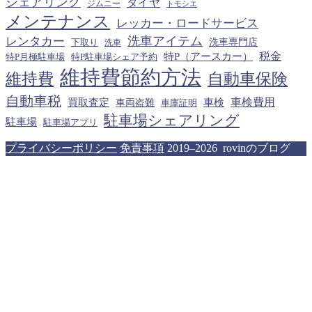
シェアリング
タイヤ
ジムニー
トモシエ
メンテナンス
レッカー・ロードサービス
洗車アイテム
レンタカー
下取り
洗車専門店
洗車
税金
特P（アースカー）
特P月極駐車場
特P駐車場シェア予約
維持費節約方法
維持費
自動車保険
自動車税
車検費用
買取査定
車検
車両盗難
車庫証明
駐車場シェアリング
駐車場
駐車場アプリ
プライバシーポリシー
免責事項
2019–2026 rovinのブログ