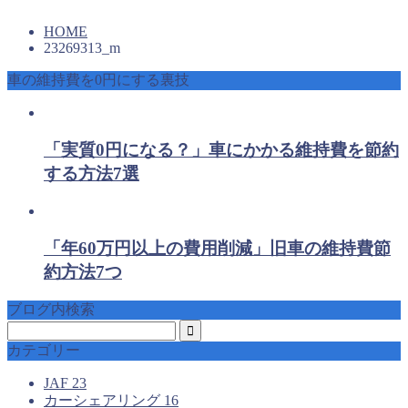
HOME
23269313_m
車の維持費を0円にする裏技
「実質0円になる？」車にかかる維持費を節約
する方法7選
「年60万円以上の費用削減」旧車の維持費節
約方法7つ
ブログ内検索
カテゴリー
JAF
23
カーシェアリング
16