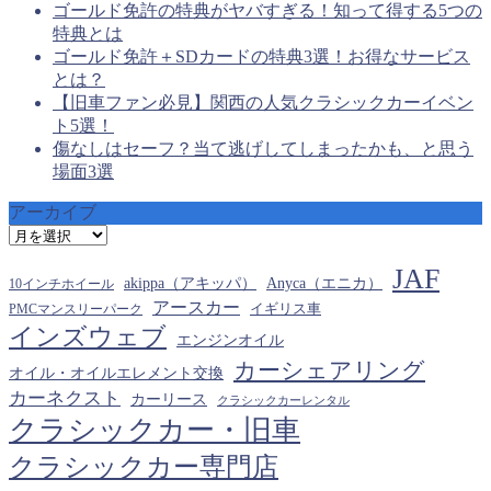
ゴールド免許の特典がヤバすぎる！知って得する5つの
特典とは
ゴールド免許＋SDカードの特典3選！お得なサービス
とは？
【旧車ファン必見】関西の人気クラシックカーイベン
ト5選！
傷なしはセーフ？当て逃げしてしまったかも、と思う
場面3選
アーカイブ
ア
ー
JAF
カ
akippa（アキッパ）
Anyca（エニカ）
10インチホイール
イ
アースカー
PMCマンスリーパーク
イギリス車
ブ
インズウェブ
エンジンオイル
カーシェアリング
オイル・オイルエレメント交換
カーネクスト
カーリース
クラシックカーレンタル
クラシックカー・旧車
クラシックカー専門店