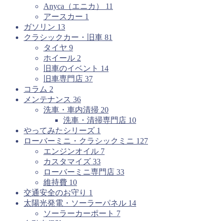
Anyca（エニカ）
11
アースカー
1
ガソリン
13
クラシックカー・旧車
81
タイヤ
9
ホイール
2
旧車のイベント
14
旧車専門店
37
コラム
2
メンテナンス
36
洗車・車内清掃
20
洗車・清掃専門店
10
やってみたシリーズ
1
ローバーミニ・クラシックミニ
127
エンジンオイル
7
カスタマイズ
33
ローバーミニ専門店
33
維持費
10
交通安全のお守り
1
太陽光発電・ソーラーパネル
14
ソーラーカーポート
7