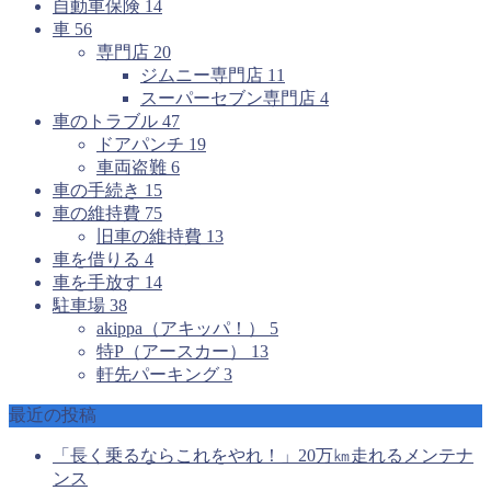
自動車保険
14
車
56
専門店
20
ジムニー専門店
11
スーパーセブン専門店
4
車のトラブル
47
ドアパンチ
19
車両盗難
6
車の手続き
15
車の維持費
75
旧車の維持費
13
車を借りる
4
車を手放す
14
駐車場
38
akippa（アキッパ！）
5
特P（アースカー）
13
軒先パーキング
3
最近の投稿
「長く乗るならこれをやれ！」20万㎞走れるメンテナ
ンス