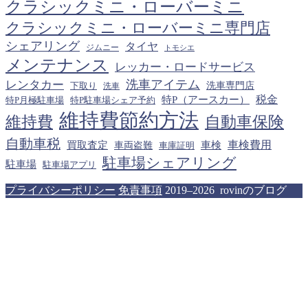
クラシックミニ・ローバーミニ
クラシックミニ・ローバーミニ専門店
シェアリング
タイヤ
ジムニー
トモシエ
メンテナンス
レッカー・ロードサービス
洗車アイテム
レンタカー
下取り
洗車専門店
洗車
税金
特P（アースカー）
特P月極駐車場
特P駐車場シェア予約
維持費節約方法
維持費
自動車保険
自動車税
車検費用
買取査定
車検
車両盗難
車庫証明
駐車場シェアリング
駐車場
駐車場アプリ
プライバシーポリシー
免責事項
2019–2026 rovinのブログ