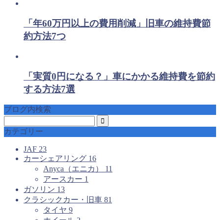
「年60万円以上の費用削減」旧車の維持費節
約方法7つ
「実質0円になる？」車にかかる維持費を節約
する方法7選
ブログ内検索
カテゴリー
JAF
23
カーシェアリング
16
Anyca（エニカ）
11
アースカー
1
ガソリン
13
クラシックカー・旧車
81
タイヤ
9