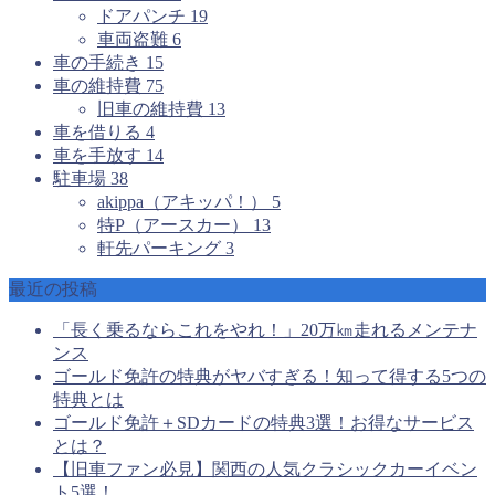
ドアパンチ
19
車両盗難
6
車の手続き
15
車の維持費
75
旧車の維持費
13
車を借りる
4
車を手放す
14
駐車場
38
akippa（アキッパ！）
5
特P（アースカー）
13
軒先パーキング
3
最近の投稿
「長く乗るならこれをやれ！」20万㎞走れるメンテナ
ンス
ゴールド免許の特典がヤバすぎる！知って得する5つの
特典とは
ゴールド免許＋SDカードの特典3選！お得なサービス
とは？
【旧車ファン必見】関西の人気クラシックカーイベン
ト5選！