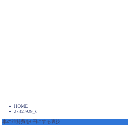
HOME
27355929_s
車の維持費を0円にする裏技