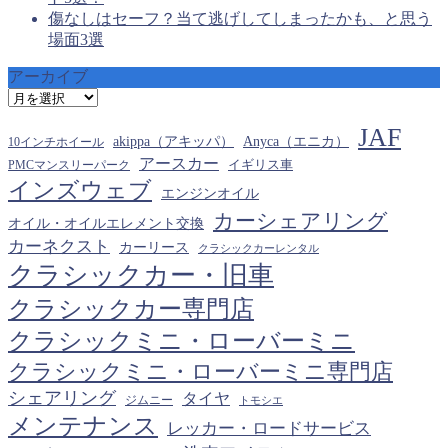
傷なしはセーフ？当て逃げしてしまったかも、と思う
場面3選
アーカイブ
ア
ー
JAF
カ
akippa（アキッパ）
Anyca（エニカ）
10インチホイール
イ
アースカー
PMCマンスリーパーク
イギリス車
ブ
インズウェブ
エンジンオイル
カーシェアリング
オイル・オイルエレメント交換
カーネクスト
カーリース
クラシックカーレンタル
クラシックカー・旧車
クラシックカー専門店
クラシックミニ・ローバーミニ
クラシックミニ・ローバーミニ専門店
シェアリング
タイヤ
ジムニー
トモシエ
メンテナンス
レッカー・ロードサービス