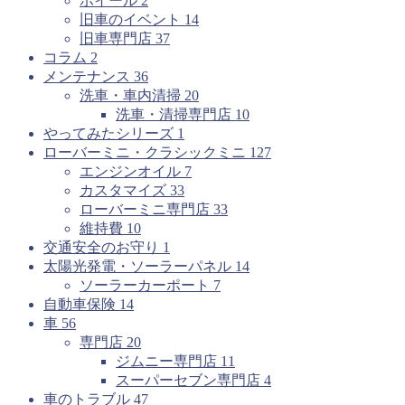
ホイール
2
旧車のイベント
14
旧車専門店
37
コラム
2
メンテナンス
36
洗車・車内清掃
20
洗車・清掃専門店
10
やってみたシリーズ
1
ローバーミニ・クラシックミニ
127
エンジンオイル
7
カスタマイズ
33
ローバーミニ専門店
33
維持費
10
交通安全のお守り
1
太陽光発電・ソーラーパネル
14
ソーラーカーポート
7
自動車保険
14
車
56
専門店
20
ジムニー専門店
11
スーパーセブン専門店
4
車のトラブル
47