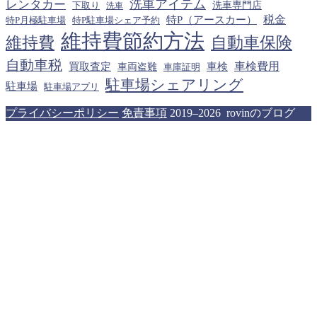
洗車アイテム
レンタカー
下取り
洗車専門店
洗車
税金
特P（アースカー）
特P月極駐車場
特P駐車場シェア予約
維持費節約方法
維持費
自動車保険
自動車税
車検費用
買取査定
車検
車両盗難
車庫証明
駐車場シェアリング
駐車場
駐車場アプリ
プライバシーポリシー
免責事項
2019–2026 rovinのブログ