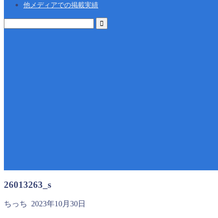
他メディアでの掲載実績
26013263_s
ちっち
2023年10月30日