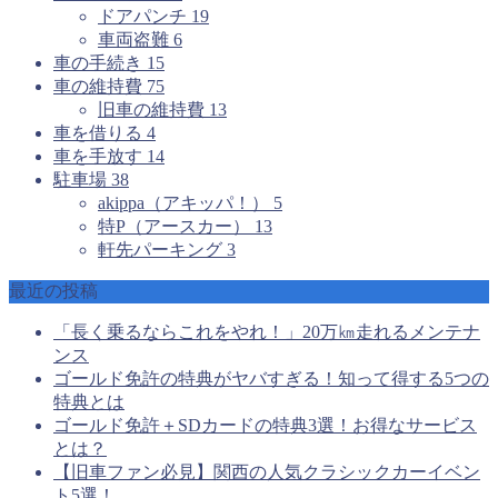
ドアパンチ
19
車両盗難
6
車の手続き
15
車の維持費
75
旧車の維持費
13
車を借りる
4
車を手放す
14
駐車場
38
akippa（アキッパ！）
5
特P（アースカー）
13
軒先パーキング
3
最近の投稿
「長く乗るならこれをやれ！」20万㎞走れるメンテナ
ンス
ゴールド免許の特典がヤバすぎる！知って得する5つの
特典とは
ゴールド免許＋SDカードの特典3選！お得なサービス
とは？
【旧車ファン必見】関西の人気クラシックカーイベン
ト5選！