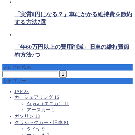
「実質0円になる？」車にかかる維持費を節約
する方法7選
「年60万円以上の費用削減」旧車の維持費節
約方法7つ
ブログ内検索
カテゴリー
JAF
23
カーシェアリング
16
Anyca（エニカ）
11
アースカー
1
ガソリン
13
クラシックカー・旧車
81
タイヤ
9