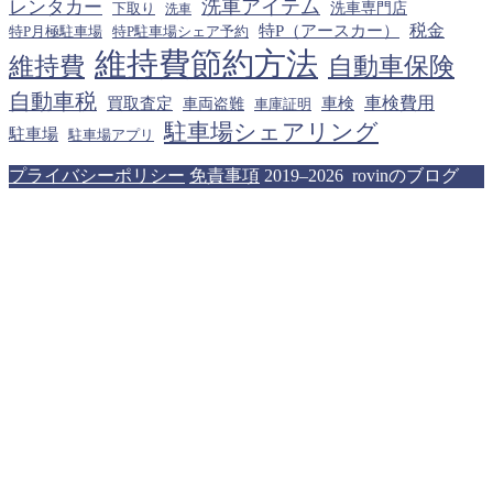
洗車アイテム
レンタカー
下取り
洗車専門店
洗車
税金
特P（アースカー）
特P月極駐車場
特P駐車場シェア予約
維持費節約方法
維持費
自動車保険
自動車税
車検費用
買取査定
車検
車両盗難
車庫証明
駐車場シェアリング
駐車場
駐車場アプリ
プライバシーポリシー
免責事項
2019–2026 rovinのブログ