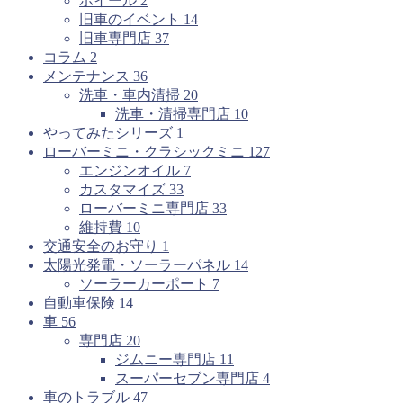
ホイール
2
旧車のイベント
14
旧車専門店
37
コラム
2
メンテナンス
36
洗車・車内清掃
20
洗車・清掃専門店
10
やってみたシリーズ
1
ローバーミニ・クラシックミニ
127
エンジンオイル
7
カスタマイズ
33
ローバーミニ専門店
33
維持費
10
交通安全のお守り
1
太陽光発電・ソーラーパネル
14
ソーラーカーポート
7
自動車保険
14
車
56
専門店
20
ジムニー専門店
11
スーパーセブン専門店
4
車のトラブル
47