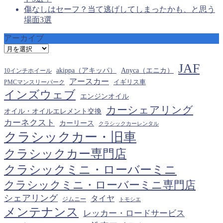
傷なしはセーフ？当て逃げしてしまったかも、と思う
場面3選
アーカイブ
ア
ー
JAF
カ
akippa（アキッパ）
Anyca（エニカ）
10インチホイール
イ
アースカー
PMCマンスリーパーク
イギリス車
ブ
インズウェブ
エンジンオイル
カーシェアリング
オイル・オイルエレメント交換
カーネクスト
カーリース
クラシックカーレンタル
クラシックカー・旧車
クラシックカー専門店
クラシックミニ・ローバーミニ
クラシックミニ・ローバーミニ専門店
シェアリング
タイヤ
ジムニー
トモシエ
メンテナンス
レッカー・ロードサービス