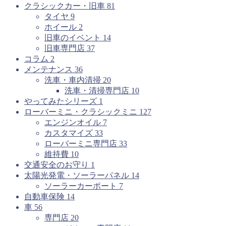
クラシックカー・旧車
81
タイヤ
9
ホイール
2
旧車のイベント
14
旧車専門店
37
コラム
2
メンテナンス
36
洗車・車内清掃
20
洗車・清掃専門店
10
やってみたシリーズ
1
ローバーミニ・クラシックミニ
127
エンジンオイル
7
カスタマイズ
33
ローバーミニ専門店
33
維持費
10
交通安全のお守り
1
太陽光発電・ソーラーパネル
14
ソーラーカーポート
7
自動車保険
14
車
56
専門店
20