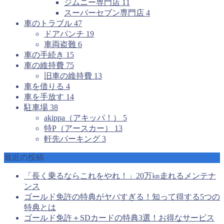
ジムニー専門店
11
スーパーセブン専門店
4
車のトラブル
47
ドアパンチ
19
車両盗難
6
車の手続き
15
車の維持費
75
旧車の維持費
13
車を借りる
4
車を手放す
14
駐車場
38
akippa（アキッパ！）
5
特P（アースカー）
13
軒先パーキング
3
最近の投稿
「長く乗るならこれをやれ！」20万㎞走れるメンテナ
ンス
ゴールド免許の特典がヤバすぎる！知って得する5つの
特典とは
ゴールド免許＋SDカードの特典3選！お得なサービス