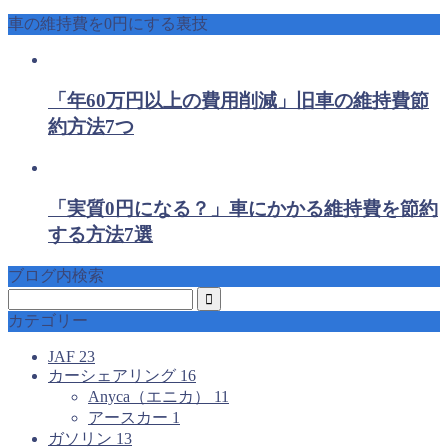
車の維持費を0円にする裏技
「年60万円以上の費用削減」旧車の維持費節
約方法7つ
「実質0円になる？」車にかかる維持費を節約
する方法7選
ブログ内検索
カテゴリー
JAF
23
カーシェアリング
16
Anyca（エニカ）
11
アースカー
1
ガソリン
13