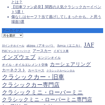
とは？
【旧車ファン必見】関西の人気クラシックカーイベン
ト5選！
傷なしはセーフ？当て逃げしてしまったかも、と思う
場面3選
アーカイブ
ア
ー
JAF
カ
akippa（アキッパ）
Anyca（エニカ）
10インチホイール
イ
アースカー
PMCマンスリーパーク
イギリス車
ブ
インズウェブ
エンジンオイル
カーシェアリング
オイル・オイルエレメント交換
カーネクスト
カーリース
クラシックカーレンタル
クラシックカー・旧車
クラシックカー専門店
クラシックミニ・ローバーミニ
クラシックミニ・ローバーミニ専門店