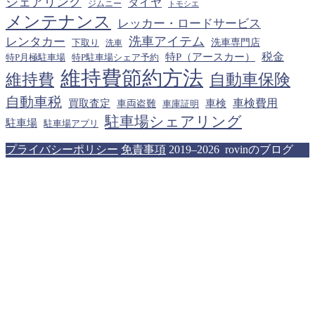
シェアリング
タイヤ
ジムニー
トモシエ
メンテナンス
レッカー・ロードサービス
洗車アイテム
レンタカー
下取り
洗車専門店
洗車
税金
特P（アースカー）
特P月極駐車場
特P駐車場シェア予約
維持費節約方法
維持費
自動車保険
自動車税
車検費用
買取査定
車検
車両盗難
車庫証明
駐車場シェアリング
駐車場
駐車場アプリ
プライバシーポリシー
免責事項
2019–2026 rovinのブログ