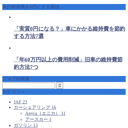
車の維持費を0円にする裏技
「実質0円になる？」車にかかる維持費を節約
する方法7選
「年60万円以上の費用削減」旧車の維持費節
約方法7つ
ブログ内検索
カテゴリー
JAF
23
カーシェアリング
16
Anyca（エニカ）
11
アースカー
1
ガソリン
13