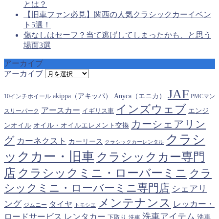
とは？
【旧車ファン必見】関西の人気クラシックカーイベン
ト5選！
傷なしはセーフ？当て逃げしてしまったかも、と思う
場面3選
アーカイブ
アーカイブ
JAF
akippa（アキッパ）
Anyca（エニカ）
10インチホイール
PMCマン
インズウェブ
アースカー
エンジ
スリーパーク
イギリス車
カーシェアリン
オイル・オイルエレメント交換
ンオイル
クラシ
グ
カーネクスト
カーリース
クラシックカーレンタル
ックカー・旧車
クラシックカー専門
クラシックミニ・ローバーミニ
店
クラ
シックミニ・ローバーミニ専門店
シェアリ
メンテナンス
ング
タイヤ
レッカー・
ジムニー
トモシエ
洗車アイテム
ロードサービス
レンタカー
下取り
洗車
洗車