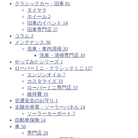
クラシックカー・旧車
81
タイヤ
9
ホイール
2
旧車のイベント
14
旧車専門店
37
コラム
2
メンテナンス
36
洗車・車内清掃
20
洗車・清掃専門店
10
やってみたシリーズ
1
ローバーミニ・クラシックミニ
127
エンジンオイル
7
カスタマイズ
33
ローバーミニ専門店
33
維持費
10
交通安全のお守り
1
太陽光発電・ソーラーパネル
14
ソーラーカーポート
7
自動車保険
14
車
56
専門店
20