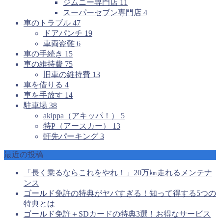
ジムニー専門店
11
スーパーセブン専門店
4
車のトラブル
47
ドアパンチ
19
車両盗難
6
車の手続き
15
車の維持費
75
旧車の維持費
13
車を借りる
4
車を手放す
14
駐車場
38
akippa（アキッパ！）
5
特P（アースカー）
13
軒先パーキング
3
最近の投稿
「長く乗るならこれをやれ！」20万㎞走れるメンテナ
ンス
ゴールド免許の特典がヤバすぎる！知って得する5つの
特典とは
ゴールド免許＋SDカードの特典3選！お得なサービス