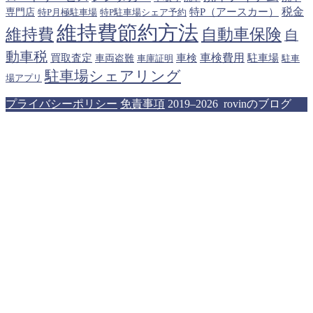
税金
特P（アースカー）
専門店
特P月極駐車場
特P駐車場シェア予約
維持費節約方法
維持費
自動車保険
自
動車税
車検費用
買取査定
車検
駐車場
車両盗難
駐車
車庫証明
駐車場シェアリング
場アプリ
プライバシーポリシー
免責事項
2019–2026 rovinのブログ