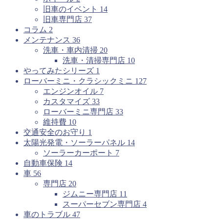
旧車のイベント
14
旧車専門店
37
コラム
2
メンテナンス
36
洗車・車内清掃
20
洗車・清掃専門店
10
やってみたシリーズ
1
ローバーミニ・クラシックミニ
127
エンジンオイル
7
カスタマイズ
33
ローバーミニ専門店
33
維持費
10
交通安全のお守り
1
太陽光発電・ソーラーパネル
14
ソーラーカーポート
7
自動車保険
14
車
56
専門店
20
ジムニー専門店
11
スーパーセブン専門店
4
車のトラブル
47