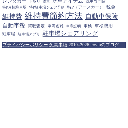
洗車アイテム
レンタカー
下取り
洗車専門店
洗車
税金
特P（アースカー）
特P月極駐車場
特P駐車場シェア予約
維持費節約方法
維持費
自動車保険
自動車税
車検費用
買取査定
車検
車両盗難
車庫証明
駐車場シェアリング
駐車場
駐車場アプリ
プライバシーポリシー
免責事項
2019–2026 rovinのブログ