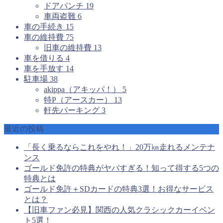
ドアパンチ
19
車両盗難
6
車の手続き
15
車の維持費
75
旧車の維持費
13
車を借りる
4
車を手放す
14
駐車場
38
akippa（アキッパ！）
5
特P（アースカー）
13
軒先パーキング
3
最近の投稿
「長く乗るならこれをやれ！」20万㎞走れるメンテナ
ンス
ゴールド免許の特典がヤバすぎる！知って得する5つの
特典とは
ゴールド免許＋SDカードの特典3選！お得なサービス
とは？
【旧車ファン必見】関西の人気クラシックカーイベン
ト5選！