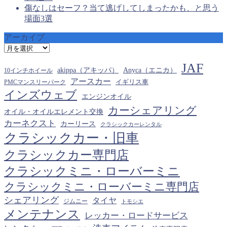
傷なしはセーフ？当て逃げしてしまったかも、と思う
場面3選
アーカイブ
ア
ー
JAF
カ
akippa（アキッパ）
Anyca（エニカ）
10インチホイール
イ
アースカー
PMCマンスリーパーク
イギリス車
ブ
インズウェブ
エンジンオイル
カーシェアリング
オイル・オイルエレメント交換
カーネクスト
カーリース
クラシックカーレンタル
クラシックカー・旧車
クラシックカー専門店
クラシックミニ・ローバーミニ
クラシックミニ・ローバーミニ専門店
シェアリング
タイヤ
ジムニー
トモシエ
メンテナンス
レッカー・ロードサービス