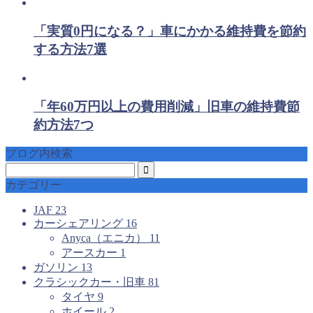
「実質0円になる？」車にかかる維持費を節約
する方法7選
「年60万円以上の費用削減」旧車の維持費節
約方法7つ
ブログ内検索
カテゴリー
JAF
23
カーシェアリング
16
Anyca（エニカ）
11
アースカー
1
ガソリン
13
クラシックカー・旧車
81
タイヤ
9
ホイール
2